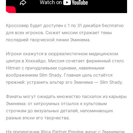
Кроссовер будет доступен с 1 по 31 декабря бесплатно
для всех игроков. Сюжет миссии отражает темы
последней творческой линии Эминема.
Игроки окажутся в сюрреалистичном медицинском
центре в Хоккайдо. Миссия сочетает фирменный стелс
Hitman с причудливыми сценами, навеянными
воображением Slim Shady. Главная цель остаётся
прежней: устранить альтер эго Эминема — Slim Shady.
Фанаты могут ожидать множество пасхалок из карьеры
Эминема: от хитроумных отсылок к культовым
строчкам до визуальных деталей, напоминающих
разные эпохи его творчества.
На презентации Xbox Partner Preview анонс с Эминемом