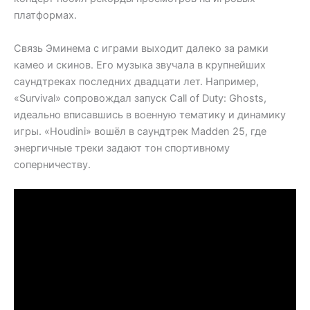
платформах.
Связь Эминема с играми выходит далеко за рамки
камео и скинов. Его музыка звучала в крупнейших
саундтреках последних двадцати лет. Например,
«Survival» сопровождал запуск Call of Duty: Ghosts,
идеально вписавшись в военную тематику и динамику
игры. «Houdini» вошёл в саундтрек Madden 25, где
энергичные треки задают тон спортивному
соперничеству.