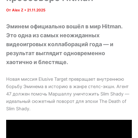
От
Alex Z
•
21.11.2025
Эминем официально вошёл в мир Hitman.
Это одна из самых неожиданных
видеоигровых коллабораций года — и
результат выглядит одновременно
хаотично и блестяще.
Новая миссия Elusive Target превращает внутреннюю
борьбу Эминема в историю в жанре стелс-экшн. Агент
47 должен помочь Маршаллу уничтожить Slim Shady —
идеальный сюжетный поворот для эпохи The Death of
Slim Shady.