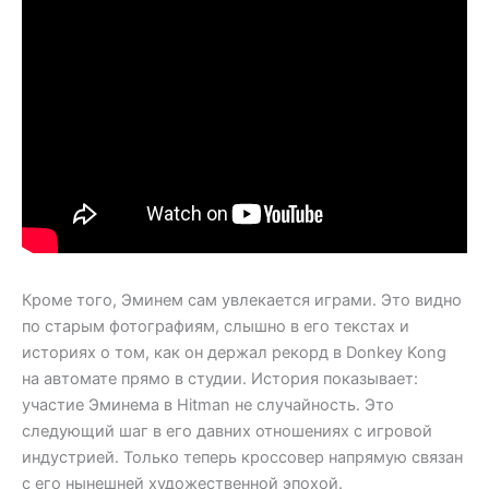
Кроме того, Эминем сам увлекается играми. Это видно
по старым фотографиям, слышно в его текстах и
историях о том, как он держал рекорд в Donkey Kong
на автомате прямо в студии. История показывает:
участие Эминема в Hitman не случайность. Это
следующий шаг в его давних отношениях с игровой
индустрией. Только теперь кроссовер напрямую связан
с его нынешней художественной эпохой.