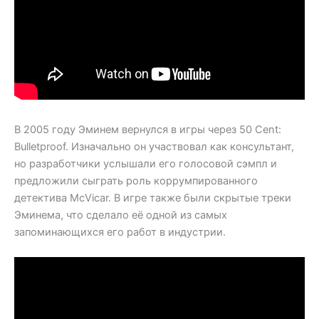
В 2005 году Эминем вернулся в игры через 50 Cent:
Bulletproof. Изначально он участвовал как консультант,
но разработчики услышали его голосовой сэмпл и
предложили сыграть роль коррумпированного
детектива McVicar. В игре также были скрытые треки
Эминема, что сделало её одной из самых
запоминающихся его работ в индустрии.