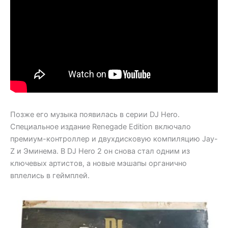
Позже его музыка появилась в серии DJ Hero.
Специальное издание Renegade Edition включало
премиум-контроллер и двухдисковую компиляцию Jay-
Z и Эминема. В DJ Hero 2 он снова стал одним из
ключевых артистов, а новые мэшапы органично
вплелись в геймплей.