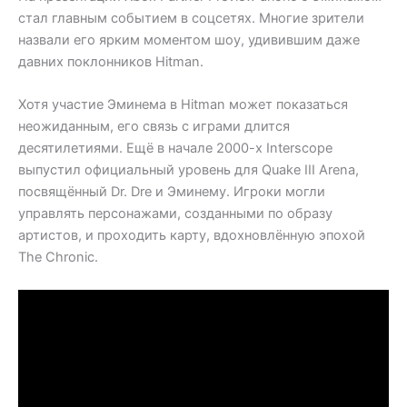
стал главным событием в соцсетях. Многие зрители
назвали его ярким моментом шоу, удивившим даже
давних поклонников Hitman.
Хотя участие Эминема в Hitman может показаться
неожиданным, его связь с играми длится
десятилетиями. Ещё в начале 2000-х Interscope
выпустил официальный уровень для Quake III Arena,
посвящённый Dr. Dre и Эминему. Игроки могли
управлять персонажами, созданными по образу
артистов, и проходить карту, вдохновлённую эпохой
The Chronic.