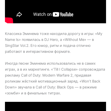
Классика Эминема тоже находила дорогу в игры: «My
Name Is» появилась в DJ Hero, а «Without Me» — в
SingStar Vol.2. Его юмор, ритм и подача отлично
работают в интерактивном формате.
Иногда песни Эминема использовались не в самих
играх, а в их маркетинге. «’Till I Collapse» сопровождала
рекламу Call of Duty: Modern Warfare 2, придавая
роликам жёсткий мотивационный заряд. «Won’t Back
Down» звучала в Call of Duty: Black Ops — в режиме
«зомби» и в финальных титрах.