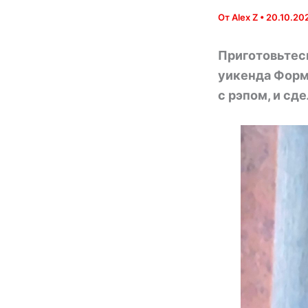
От
Alex Z
•
20.10.20
Приготовьтес
уикенда Форм
с рэпом, и сд