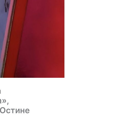
а
»,
в Остине