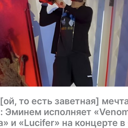
[ой, то есть заветная] мечт
: Эминем исполняет «Venom
a» и «Lucifer» на концерте 