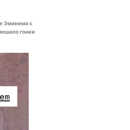
е Эминема с
мешало гонки