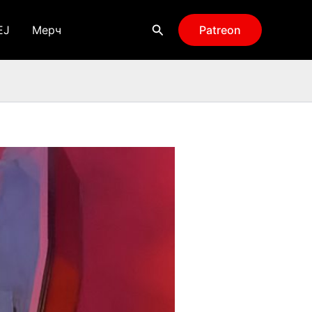
Поиск
EJ
Мерч
Patreon