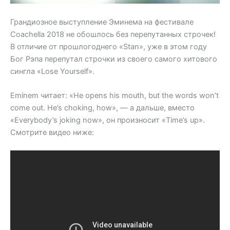
Грандиозное выступление Эминема на фестивале
Coachella 2018 не обошлось без перепутанных строчек!
В отличие от прошлогоднего «Stan», уже в этом году
Бог Рэпа перепутал строчки из своего самого хитового
сингла «Lose Yourself».
Eminem читает: «He opens his mouth, but the words won’t
come out. He’s choking, how», — а дальше, вместо
«Everybody’s joking now», он произносит «Time’s up».
Смотрите видео ниже: