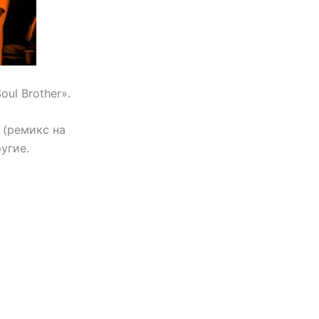
ul Brother».
 (ремикс на
ругие.