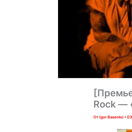
[Премье
Rock — 
От
Igor Basenko
•
03