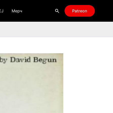
Поиск
EJ
Мерч
Patreon