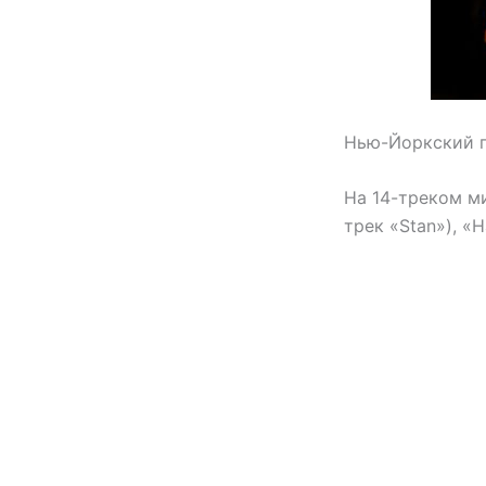
Нью-Йоркский пр
На 14-треком ми
трек «Stan»), «H