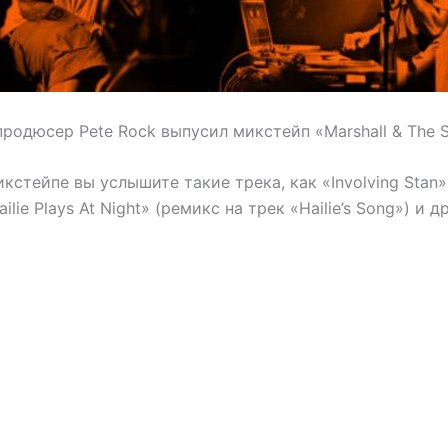
одюсер Pete Rock выпусил микстейп «Marshall & The So
кстейпе вы услышите такие трека, как «Involving Stan»
ailie Plays At Night» (ремикс на трек «Hailie’s Song») и д