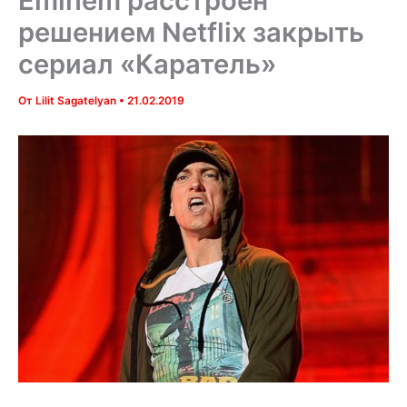
Eminem расстроен
решением Netflix закрыть
сериал «Каратель»
От
Lilit Sagatelyan
•
21.02.2019