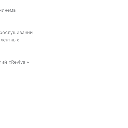
Эминема
прослушиваний
алентных
ий «Revival»