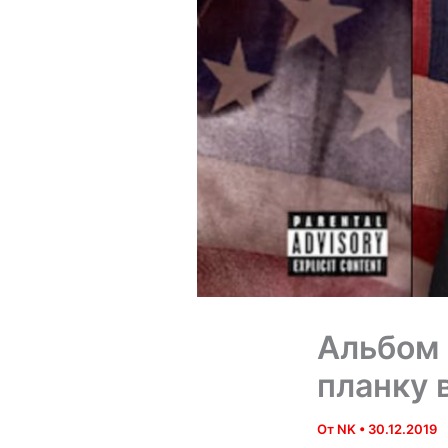
Альбом 
планку 
От
NK
•
30.12.2019