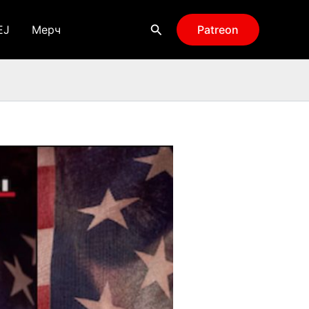
Поиск
EJ
Мерч
Patreon