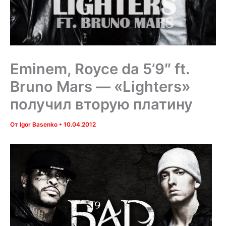
Eminem, Royce da 5’9″ ft.
Bruno Mars — «Lighters»
получил вторую платину
От
Igor Basenko
•
10.04.2012