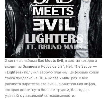
2 сингл с альбома
Bad Meets Evil
, в состав которого
входят из
Эминем
и Royce da 5’9″, Hell: The Sequel —
«
Lighters
» получил вторую платину.
Цифровые копии
трека продались в США более
2 млн.
раз. В век
расцвета пиратства это очень внушительная цифра,
которая достигнута болшим трудом, благодаря
удачной музыкальной согласованности.