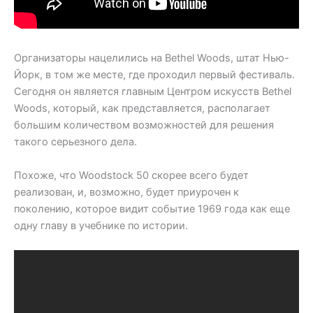
Организаторы нацелились на Bethel Woods, штат Нью-
Йорк, в том же месте, где проходил первый фестиваль.
Сегодня он является главным Центром искусств Bethel
Woods, который, как представляется, располагает
большим количеством возможностей для решения
такого серьезного дела.
Похоже, что Woodstock 50 скорее всего будет
реализован, и, возможно, будет приурочен к
поколению, которое видит событие 1969 года как еще
одну главу в учебнике по истории.