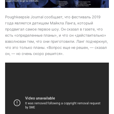
Poughkeepsie Journal сообщает, что фестиваль 2019
года является детищем Майкла Ланга, который
продвигал самое первое шоу. Он сказал в газете, что
есть «определенные планы», и что он «действительно»
взволнован тем, что они приготовили. Ланг подчеркнул,
что это только планы. «Вопрос еще не решен, — сказал
он, — но очень скоро решится».