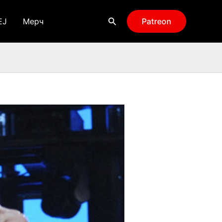
Поиск
EJ
Мерч
Patreon