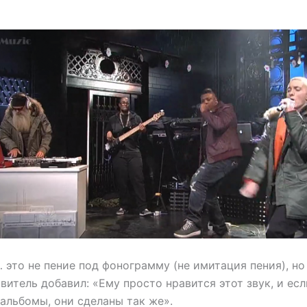
 это не пение под фонограмму (не имитация пения), но
витель добавил: «Ему просто нравится этот звук, и есл
альбомы, они сделаны так же».