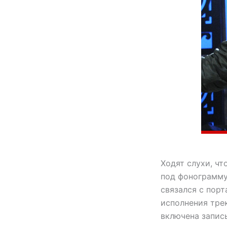
Ходят слухи, чт
под фонограмму 
связался с
порт
исполнения трек
включена запись