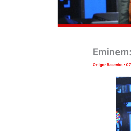
Eminem:
От
Igor Basenko
•
07