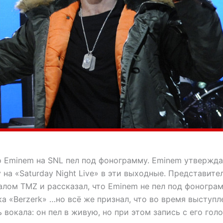
о Eminem на SNL пел под фонограмму. Eminem утверждае
на «Saturday Night Live» в эти выходные. Представите
алом TMZ и рассказал, что Eminem не пел под фоногра
а «Berzerk» …но всё же признал, что во время выступл
 вокала: он пел в живую, но при этом запись с его гол