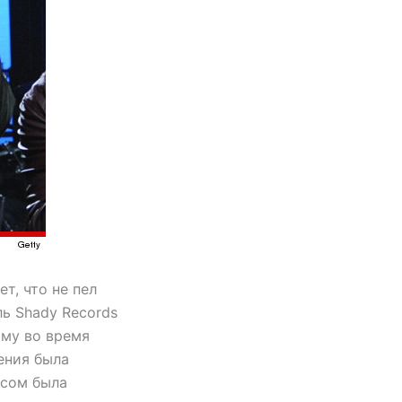
т, что не пел
ль Shady Records
мму во время
ения была
осом была