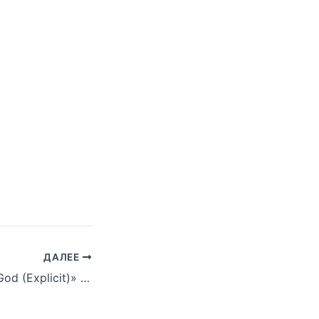
ДАЛЕЕ
Eminem — «Rap God (Explicit)» (YouTube Music Awards) FullHD