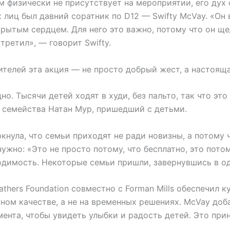
м физически не присутствует на мероприятии, его дух
лиц был давний соратник по D12 — Swifty McVay. «Он 
крытым сердцем. Для него это важно, потому что он ще
стретил», — говорит Swifty.
ителей эта акция — не просто добрый жест, а настоящ
но. Тысячи детей ходят в худи, без пальто, так что это
 семейства Натан Мур, пришедший с детьми.
нула, что семьи приходят не ради новизны, а потому 
ужно: «Это не просто потому, что бесплатно, это потом
одимость. Некоторые семьи пришли, завернувшись в од
athers Foundation совместно с Forman Mills обеспечил к
ном качестве, а не на временных решениях. McVay доб
ента, чтобы увидеть улыбки и радость детей. Это при