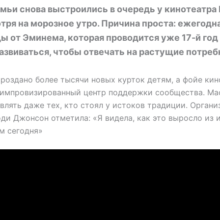
мьи снова выстроились в очередь у кинотеатра B
тря на морозное утро. Причина проста: ежегодн
 от Эминема, которая проводится уже 17-й год
звиваться, чтобы отвечать на растущие потреб
 роздано более тысячи новых курток детям, а фойе кин
 импровизированный центр поддержки сообщества. Ма
лять даже тех, кто стоял у истоков традиции. Органи
ди Джонсон отметила: «Я видела, как это выросло из 
м сегодня»