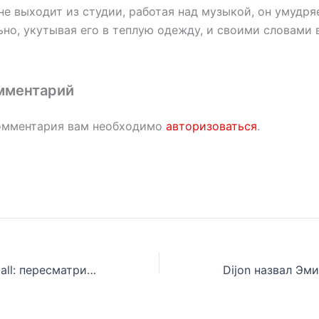
е выходит из студии, работая над музыкой, он умудря
но, укутывая его в теплую одежду, и своими словами в
мментарий
омментария вам необходимо
авторизоваться
.
20 лет Curtain Call: пересматриваем сборник классических песен Эминема