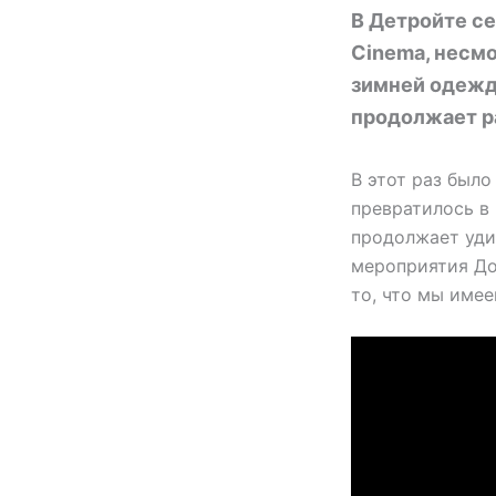
В Детройте се
Cinema, несмо
зимней одежды
продолжает ра
В этот раз было
превратилось в
продолжает удив
мероприятия До
то, что мы имее