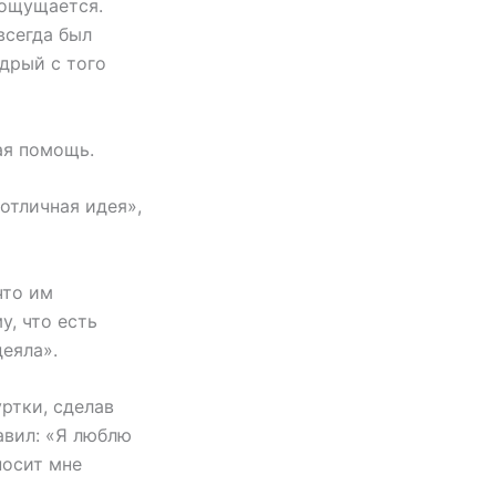
 ощущается.
всегда был
дрый с того
ая помощь.
 отличная идея»,
что им
у, что есть
еяла».
уртки, сделав
авил: «Я люблю
носит мне