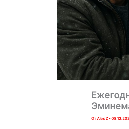
Ежегодн
Эминема
От
Alex Z
•
08.12.20