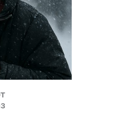
от
аз