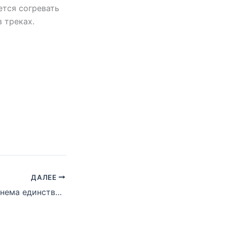
ется согревать
 треках.
ДАЛЕЕ
Dijon назвал Эминема единственным артистом, с которым мечтает записать совместный трек