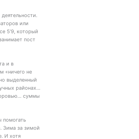
 деятельности.
заторов или
ce 5’9, который
 занимает пост
та и в
м «ничего не
ьно выделенный
лучных районах…
здоровью… суммы
ы помогать
. Зима за зимой
. И хотя