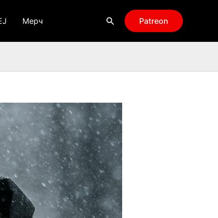
Поиск
EJ
Мерч
Patreon