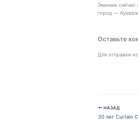
Эминем сейчас н
город — букваль
Оставьте ко
Для отправки к
НАЗАД