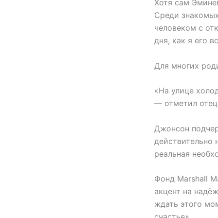
Хотя сам Эмине
Среди знакомых 
человеком с от
дня, как я его в
Для многих род
«На улице холод
— отметил отец
Джонсон подчерк
действительно н
реальная необх
Фонд Marshall M
акцент на надёж
ждать этого мом
счастье».