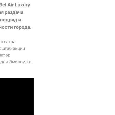
el Air Luxury
ая раздача
 подряд и
ности города.
отеатра
сштаб акции
затор
идеи Эминема в