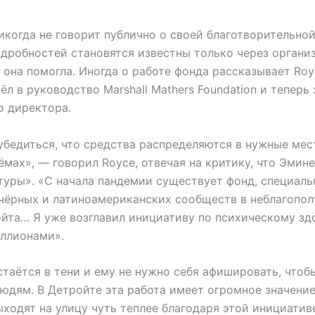
икогда не говорит публично о своей благотворительной
дробностей становятся известны только через органи
она помогла. Иногда о работе фонда рассказывает Roy
ёл в руководство Marshall Mathers Foundation и теперь
о директора.
убедиться, что средства распределяются в нужные мес
мах», — говорил Royce, отвечая на критику, что Эмине
ьтуры». «С начала пандемии существует фонд, специал
чёрных и латиноамериканских сообществ в неблагопо
ойта… Я уже возглавил инициативу по психическому 
ллионами».
таётся в тени и ему не нужно себя афишировать, чтоб
дям. В Детройте эта работа имеет огромное значение
ходят на улицу чуть теплее благодаря этой инициативе