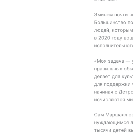
Эминем почти н
Большинство по
людей, которым 
в 2020 году вош
исполнительног
«Моя задача — 
правильных объё
делает для кул
для поддержки 
начиная с Детр
исчисляются ми
Сам Маршалл ос
нуждающимся лю
тысячи детей вы