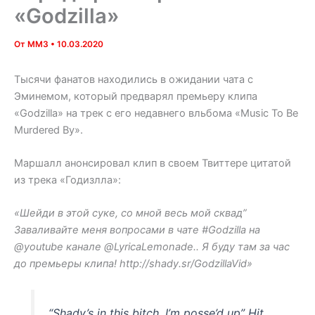
«Godzilla»
От
MM3
•
10.03.2020
Тысячи фанатов находились в ожидании чата с
Эминемом, который предварял премьеру клипа
«Godzilla» на трек с его недавнего вльбома «Music To Be
Murdered By».
Маршалл анонсировал клип в своем Твиттере цитатой
из трека «Годизлла»:
«Шейди в этой суке, со мной весь мой сквад”
Заваливайте меня вопросами в чате #Godzilla на
@youtube канале @LyricaLemonade.. Я буду там за час
до премьеры клипа! http://shady.sr/GodzillaVid»
“Shady’s in this bitch, I’m posse’d up” Hit