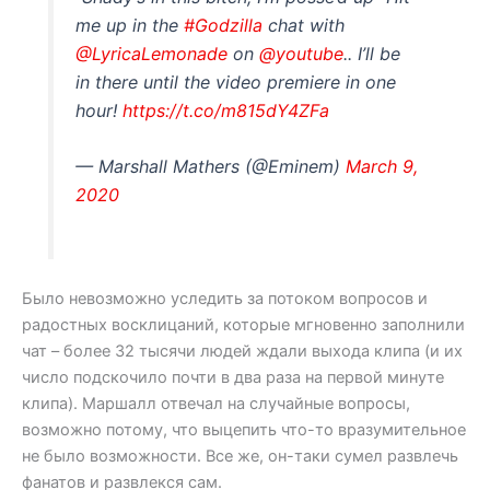
me up in the
#Godzilla
chat with
@LyricaLemonade
on
@youtube
.. I’ll be
in there until the video premiere in one
hour!
https://t.co/m815dY4ZFa
— Marshall Mathers (@Eminem)
March 9,
2020
Было невозможно уследить за потоком вопросов и
радостных восклицаний, которые мгновенно заполнили
чат – более 32 тысячи людей ждали выхода клипа (и их
число подскочило почти в два раза на первой минуте
клипа). Маршалл отвечал на случайные вопросы,
возможно потому, что выцепить что-то вразумительное
не было возможности. Все же, он-таки сумел развлечь
фанатов и развлекся сам.