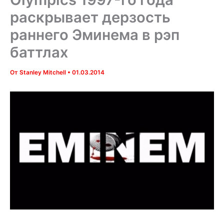
раскрывает дерзость
раннего Эминема в рэп
баттлах
От
Stanley Mitchell
•
01.03.2014