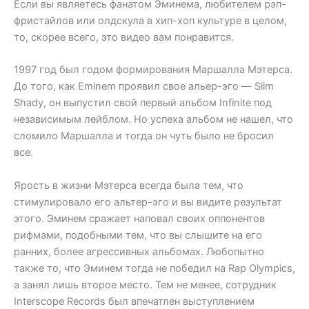
Если вы являетесь фанатом Эминема, любителем рэп-
фристайлов или олдскула в хип-хоп культуре в целом,
то, скорее всего, это видео вам понравится.
1997 год был годом формирования Маршалла Мэтерса.
До того, как Eminem проявил свое альер-эго — Slim
Shady, он выпустил свой первый альбом Infinite под
независимым лейблом. Но успеха альбом не нашел, что
сломило Маршалла и тогда он чуть было не бросил
все.
Ярость в жизни Мэтерса всегда была тем, что
стимулировало его альтер-эго и вы видите результат
этого. Эминем сражает наповал своих оппонентов
рифмами, подобными тем, что вы слышите на его
ранних, более агрессивных альбомах. Любопытно
также то, что Эминем тогда не победил на Rap Olympics,
а занял лишь второе место. Тем не менее, сотрудник
Interscope Records был впечатлен выступлением