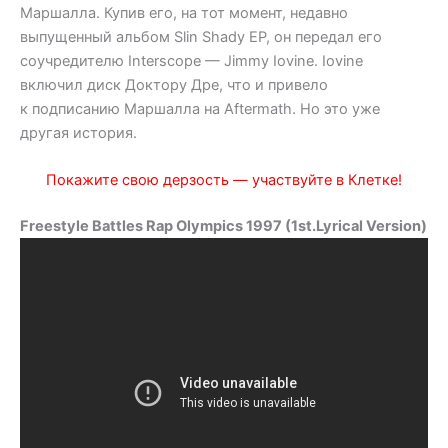
Маршалла. Купив его, на тот момент, недавно
выпущенный альбом Slin Shady EP, он передал его
соучредителю Interscope — Jimmy Iovine. Iovine
включил диск Доктору Дре, что и привело
к подписанию Маршалла на Aftermath. Но это уже
другая история.
Покажите свою дерзость — участвуйте в Клетке!
Freestyle Battles Rap Olympics 1997 (1st.Lyrical Version)