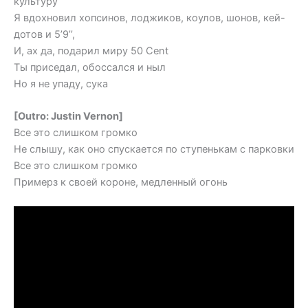
культуру
Я вдохновил хопсинов, лоджиков, коулов, шонов, кей-
дотов и 5’9’’,
И, ах да, подарил миру 50 Cent
Ты приседал, обоссался и ныл
Но я не упаду, сука
[Outro: Justin Vernon]
Все это слишком громко
Не слышу, как оно спускается по ступенькам с парковки
Все это слишком громко
Примерз к своей короне, медленный огонь