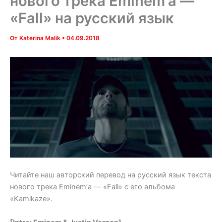
нового трека Eminem’а —
«Fall» на русский язык
От
Katerina Malik
•
04.09.2018
Читайте наш авторский перевод на русский язык текста
нового трека Eminem’а — «Fall» с его альбома
«Kamikaze».