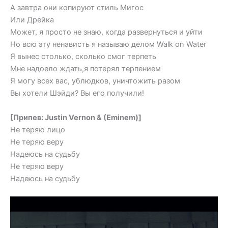
А завтра они копируют стиль Мигос
Или Дрейка
Может, я просто не знаю, когда развернуться и уйти
Но всю эту ненависть я называю делом Walk on Water
Я вынес столько, сколько смог терпеть
Мне надоело ждать,я потерял терпением
Я могу всех вас, ублюдков, уничтожить разом
Вы хотели Шэйди? Вы его получили!
[Припев: Justin Vernon & (Eminem)]
Не теряю лицо
Не теряю веру
Надеюсь на судьбу
Не теряю веру
Надеюсь на судьбу