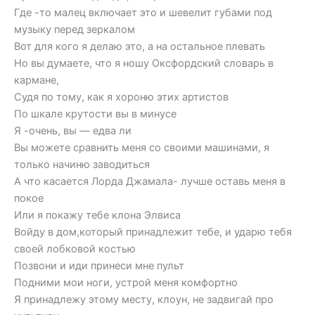
Где -то малец включает это и шевелит губами под
музыку перед зеркалом
Вот для кого я делаю это, а на остальное плевать
Но вы думаете, что я ношу Оксфордский словарь в
кармане,
Судя по тому, как я хороню этих артистов
По шкале крутости вы в минусе
Я -очень, вы — едва ли
Вы можете сравнить меня со своими машинами, я
только начиню заводиться
А что касается Лорда Джамала- лучше оставь меня в
покое
Или я покажу тебе клона Элвиса
Войду в дом,который принадлежит тебе, и ударю тебя
своей лобковой костью
Позвони и иди принеси мне пульт
Подними мои ноги, устрой меня комфортно
Я принадлежу этому месту, клоун, не задвигай про