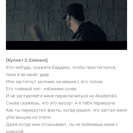
[Куплет 2: Eminem]
Кто-нибудь, скажите Баддену, чтобы пристегнулся,
пока я не нанёс удар
Или застегнут молнию на мешке с его телом
Его главный хит- избиение сучек
И не заставляйте меня переключиться на Akademiks
Снова скажешь, что это мусор- и я тебя перекручу
Как ты перекрутил факты, когда решил, что застал меня
убегающим из отеля
Даже когда мне отсасывают, ты не поймаешь меня с
шлюхой