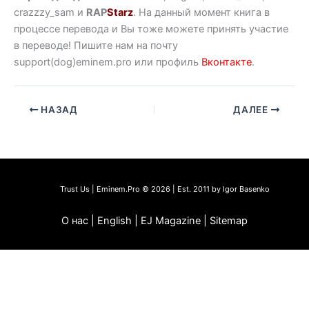
crazzzy_sam и
RAP
Starz
. На данный момент книга в
процессе перевода и Вы тоже можете принять участие
в переводе! Пишите нам на почту
support(dog)eminem.pro или профиль
Вконтакте
.
НАЗАД
ДАЛЕЕ
Trust Us | Eminem.Pro © 2026 | Est. 2011 by Igor Basenko
О нас | English | EJ Magazine | Sitemap