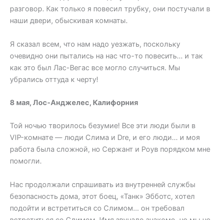
разговор. Как только я повесил трубку, они постучали в
наши двери, обыскивая комнаты.
Я сказал всем, что нам надо уезжать, поскольку
очевидно они пытались на нас что-то повесить… и так
как это был Лас-Вегас все могло случиться. Мы
убрались оттуда к черту!
8 мая, Лос-Анджелес, Калифорния
Той ночью творилось безумие! Все эти люди были в
VIP-комнате — люди Слима и Dre, и его люди… и моя
работа была сложной, но Сержант и Роув порядком мне
помогли.
Нас продолжали спрашивать из внутренней службы
безопасность дома, этот боец, «Танк» Эбботс, хотел
подойти и встретиться со Слимом… он требовал
встретиться со Слимом. Имя звучало знакомо, но мы не