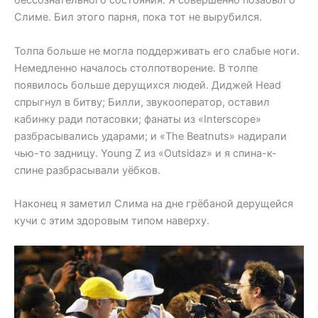
бессознательного состояния. Я совершенно позабыл о
Слиме. Бил этого парня, пока тот не вырубился.
Толпа больше не могла поддерживать его слабые ноги.
Немедленно началось столпотворение. В толпе
появилось больше дерущихся людей. Диджей Head
спрыгнул в битву; Билли, звукооператор, оставил
кабинку ради потасовки; фанаты из «Interscope»
разбрасывались ударами; и «The Beatnuts» надирали
чью-то задницу. Young Z из «Outsidaz» и я спина-к-
спине разбрасывали уёбков.
Наконец я заметил Слима на дне грёбаной дерущейся
кучи с этим здоровым типом наверху.