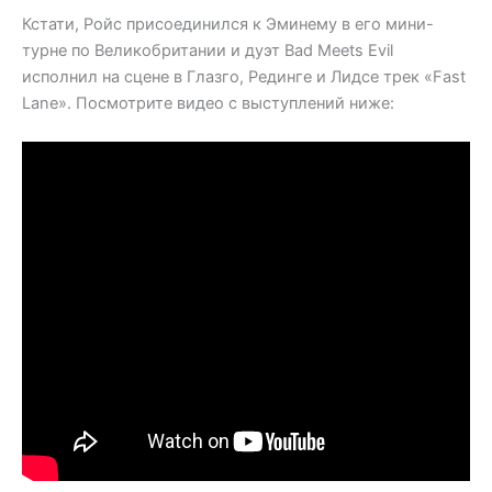
Кстати, Ройс присоединился к Эминему в его мини-
турне по Великобритании и дуэт Bad Meets Evil
исполнил на сцене в Глазго, Рединге и Лидсе трек «Fast
Lane». Посмотрите видео с выступлений ниже: