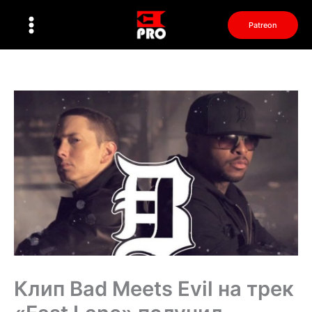
Перейти
к
Patreon
содержимому
Клип Bad Meets Evil на трек