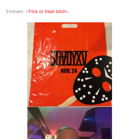
Eminem: «
Trick or treat bitch
».