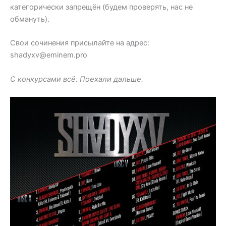
категорически запрещён (будем проверять, нас не
обмануть).
Свои сочинения присылайте на адрес:
shadyxv@eminem.pro
С конкурсами всё. Поехали дальше.