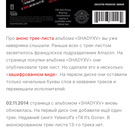
Про
анонс трек-листа
альбома «SHADYXV» вы уже
наверняка слышали. Раньше всех с трек-листом
засветилось французское подразделение Amazon. На
странице покупки альбома «SHADYXV» они
опубликовали трек лист. Но сделали это в несколько
«
зашифрованном виде
». На первом диске они оставили
только начальные буквы слов в названии треков и
перемешали исполнителей.
02.11.2014
страница с альбомом «SHADYXV» вновь
обновилась. На первый диск они добавили ещё один
трек. Недавний сингл Yelawolf’a «Till It’s Gone». В
анонсированном трек-листе 13-го трека нет.