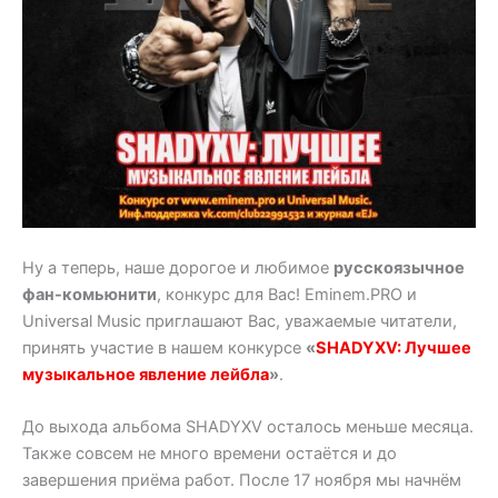
Ну а теперь, наше дорогое и любимое
русскоязычное
фан-комьюнити
, конкурс для Вас! Eminem.PRO и
Universal Music приглашают Вас, уважаемые читатели,
принять участие в нашем конкурсе
«
SHADYXV: Лучшее
музыкальное явление лейбла
»
.
До выхода альбома SHADYXV осталось меньше месяца.
Также совсем не много времени остаётся и до
завершения приёма работ. После 17 ноября мы начнём