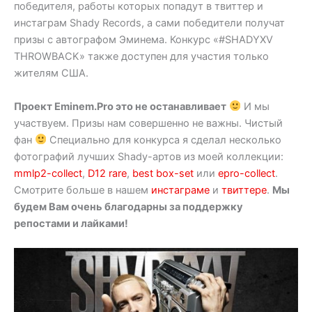
победителя, работы которых попадут в твиттер и
инстаграм Shady Records, а сами победители получат
призы с автографом Эминема. Конкурс «#SHADYXV
THROWBACK» также доступен для участия только
жителям США.
Проект Eminem.Pro это не останавливает
И мы
участвуем. Призы нам совершенно не важны. Чистый
фан
Специально для конкурса я сделал несколько
фотографий лучших Shady-артов из моей коллекции:
mmlp2-collect
,
D12 rare
,
best box-set
или
epro-collect
.
Смотрите больше в нашем
инстаграме
и
твиттере
.
Мы
будем Вам очень благодарны за поддержку
репостами и лайками!