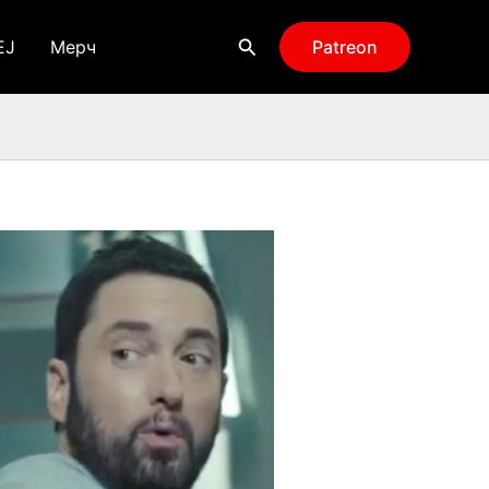
Поиск
EJ
Мерч
Patreon