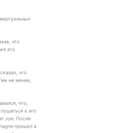
 виртуальных
зав, что
ил это
 сказал, что
ем не менее,
вался, что,
слушаться к его
t Joe. После
emagne пришел в