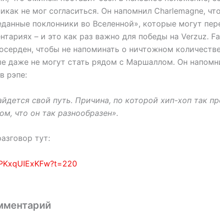
 никак не мог согласиться. Он напомнил Charlemagne, ч
еданные поклонники во Вселенной», которые могут пе
тариях – и это как раз важно для победы на Verzuz. Fa
осерден, чтобы не напоминать о ничтожном количестве
е даже не могут стать рядом с Маршаллом. Он напомни
в рэпе:
йдется свой путь. Причина, по которой хип-хоп так пр
ом, что он так разнообразен».
азговор тут:
e/PKxqUIExKFw?t=220
мментарий