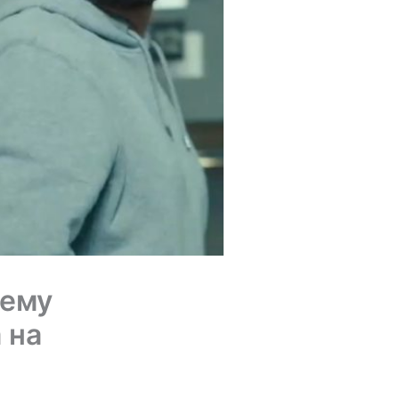
чему
 на