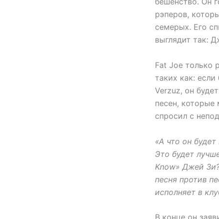
бешенство. Он г
рэперов, которы
семерых. Его с
выглядит так: Дж
Fat Joe только 
таких как: есл
Verzuz, он буде
песен, которые 
спросил с непо
«А что он будет
Это будет лучше
Know» Джей Зи?
песня против п
исполняет в клу
В конце он заяв