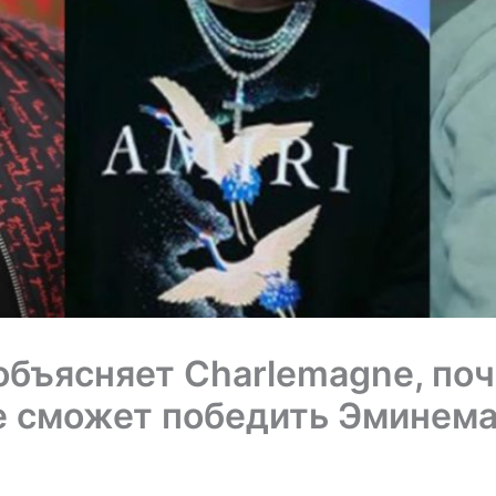
 объясняет Charlemagne, по
е сможет победить Эминема