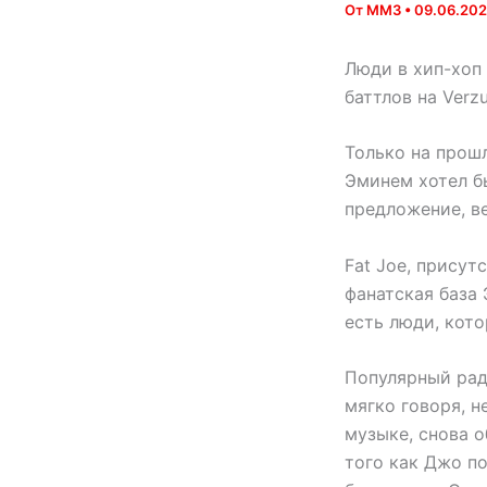
От
MM3
•
09.06.20
Люди в хип-хоп
баттлов на Verz
Только на прошл
Эминем хотел бы
предложение, ве
Fat Joe, прису
фанатская база
есть люди, кот
Популярный ради
мягко говоря, н
музыке, снова о
того как Джо п