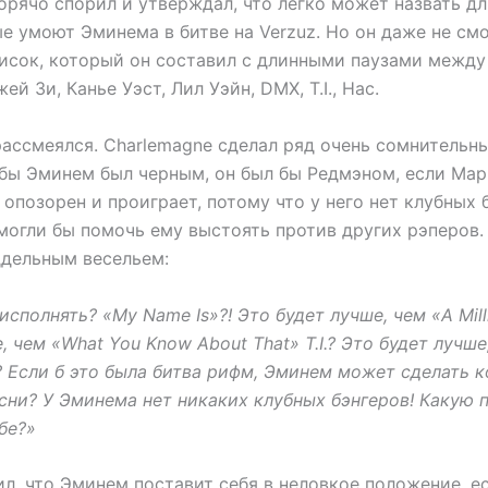
орячо спорил и утверждал, что легко может назвать д
е умоют Эминема в битве на Verzuz. Но он даже не смо
писок, который он составил с длинными паузами между
ей Зи, Канье Уэст, Лил Уэйн, DMX, T.I., Нас.
рассмеялся. Charlemagne сделал ряд очень сомнительны
и бы Эминем был черным, он был бы Редмэном, если Ма
т опозорен и проиграет, потому что у него нет клубных 
могли бы помочь ему выстоять против других рэперов.
ддельным весельем:
 исполнять? «My Name Is»?! Это будет лучше, чем «A Mil
, чем «What You Know About That» T.I.? Это будет лучше
 Если б это была битва рифм, Эминем может сделать ко
есни? У Эминема нет никаких клубных бэнгеров! Какую
бе?»
ил, что Эминем поставит себя в неловкое положение, е