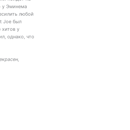
то у Эминема
ресилить любой
t Joe был
 хитов у
л, однако, что
екрасен,