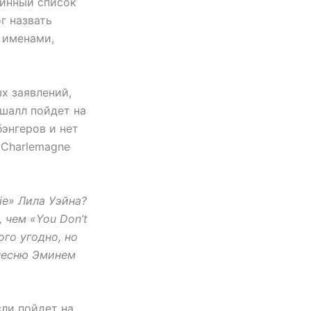
линный список
г назвать
 именами,
х заявлений,
ршалл пойдет на
бэнгеров и нет
 Charlemagne
lie» Лила Уэйна?
, чем «You Don’t
го угодно, но
 песню Эминем
сли пойдет на