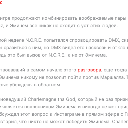
20
 игре продолжают комбинировать воображаемые пары
uz, и Эминем все никак не сходит с уст этих людей.
ой неделе N.O.R.E. попытался спровоцировать DMX, ска
 сразиться с ним, но DMX видел его насквозь и отклон
дь это был вызов от N.O.R.E., а не от Эминема.
тствовавший в самом начале этого
разговора
, еще тогда
 Эминема никому не позволит пойти против Маршалла. Т
орые убеждены в обратном.
оведущий Charlemagne tha God, который не раз призна
е является поклонником Эминема и никогда не мог при
бсуждал этот вопрос в Инстаграме в прямом эфире с Fa
овторил, что никто не может победить Эминема, Charl