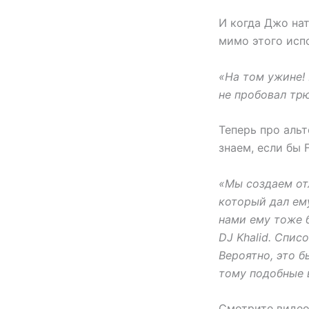
И когда Джо нат
мимо этого испо
«На том ужине! 
не пробовал тр
Теперь про аль
знаем, если бы 
«Мы создаем от
который дал ем
нами ему тоже 
DJ Khalid. Спис
Вероятно, это 
тому подобные в
Смотрите видео