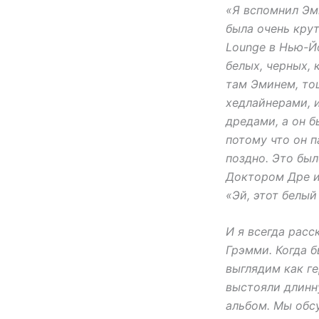
«Я вспомнил Эми
была очень крут
Lounge в Нью-Йо
белых, черных, 
там Эминем, то
хедлайнерами, и
дредами, а он б
потому что он 
поздно. Это был
Доктором Дре и 
«Эй, этот белый
И я всегда расс
Грэмми. Когда б
выглядим как г
выстояли длинн
альбом. Мы обс