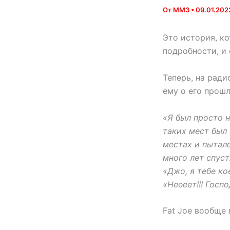
От
MM3
•
09.01.202
Это история, к
подробности, и 
Теперь, на ради
ему о его прош
«Я был просто н
таких мест был 
местах и пыталс
много лет спустя
«Джо, я тебе ко
«Неееет!!! Госп
Fat Joe вообще 