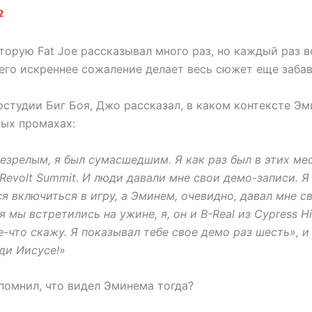
2
оторую Fat Joe рассказывал много раз, но каждый раз 
его искреннее сожаление делает весь сюжет еще забав
остудии Биг Боя, Джо рассказал, в каком контексте Э
лых промахах:
езрелым, я был сумасшедшим. Я как раз был в этих мес
Revolt Summit. И люди давали мне свои демо-записи. Я
я включиться в игру, а Эминем, очевидно, давал мне с
 мы встретились на ужине, я, он и B-Real из Cypress Hil
е-что скажу. Я показывал тебе свое демо раз шесть», и
оди Иисусе!»
помнил, что видел Эминема тогда?