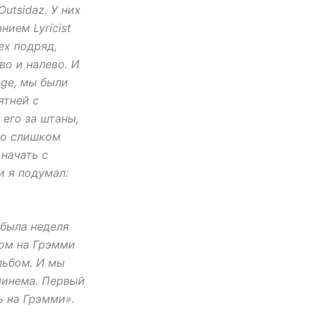
utsidaz. У них
нием Lyricist
ех подряд,
во и налево. И
nge, мы были
ятней с
 его за штаны,
ло слишком
 начать с
и я подумал:
 была неделя
ном на Грэмми
льбом. И мы
минема. Первый
ь на Грэмми».