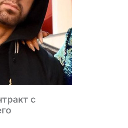
нтракт с
его