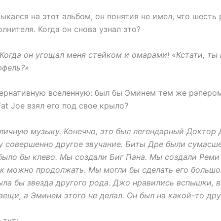
ыкался на этот альбом, он понятия не имел, что шесть
лнителя. Когда он снова узнал это?
Когда он угощал меня стейком и омарами! «Кстати, ты
юфель?»
тернативную вселенную: был бы Эминем тем же рэперо
Fat Joe взял его под свое крыло?
личную музыку. Конечно, это был легендарный Доктор 
у совершенно другое звучание. Биты Дре были сумасш
было бы клево. Мы создали Биг Пана. Мы создали Реми
ок можно продолжать. Мы могли бы сделать его большо
была бы звезда другого рода. Джо нравились вспышки, 
ещи, а Эминем этого не делал. Он был на какой-то дру
 тут: