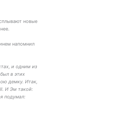
всплывают новые
нее.
минем напомнил
тах, и одним из
 был в этих
вою демку. Итак,
l. И Эм такой:
 я подумал: