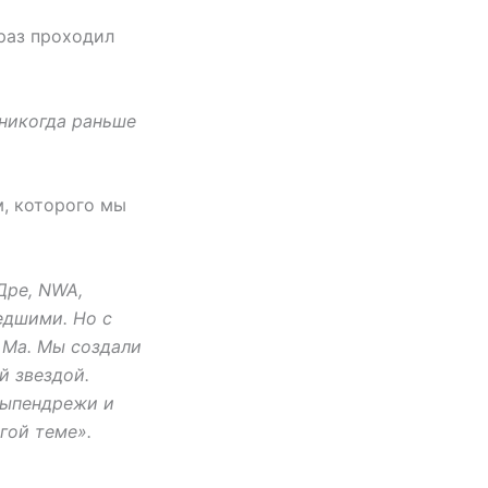
 раз проходил
 никогда раньше
м, которого мы
Дре, NWA,
едшими. Но с
 Ма. Мы создали
й звездой.
выпендрежи и
гой теме».