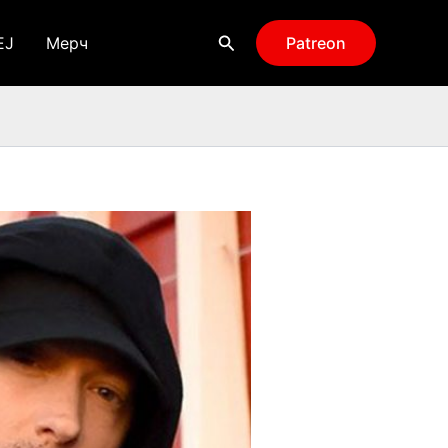
Поиск
EJ
Мерч
Patreon