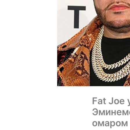
Fat Joe 
Эминемо
омаром