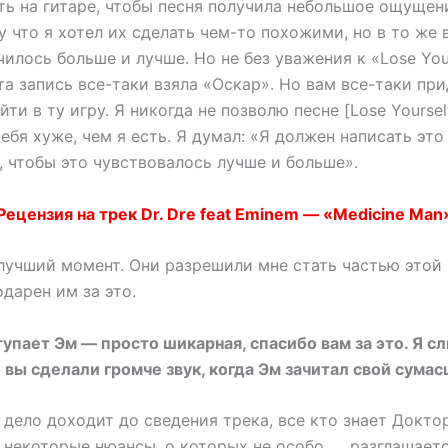
ть на гитаре, чтобы песня получила небольшое ощущен
му что я хотел их сделать чем-то похожими, но в то же 
чилось больше и лучше. Но не без уважения к «Lose Your
эта запись все-таки взяла «Оскар». Но вам все-таки пр
йти в ту игру. Я никогда не позволю песне [Lose Yoursel
ебя хуже, чем я есть. Я думал: «Я должен написать это
 чтобы это чувствовалось лучше и больше».
Рецензия на трек Dr. Dre feat Eminem — «Medicine Man
лучший момент. Они разрешили мне стать частью этой
одарен им за это.
ступает Эм — просто шикарная, спасибо вам за это. Я 
о вы сделали громче звук, когда Эм зачитал свой сума
 дело доходит до сведения трека, все кто знает Доктор
некоторые нюансы, о которых не особо….. разглашаетс