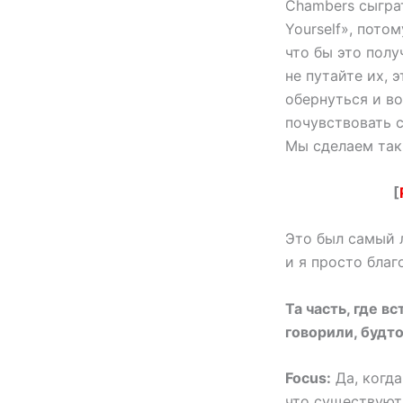
Chambers сыгра
Yourself», пото
что бы это полу
не путайте их, 
обернуться и во
почувствовать с
Мы сделаем так,
[
Это был самый 
и я просто благ
Та часть, где в
говорили, будт
Focus:
Да, когда
что существуют 