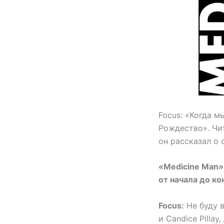
Focus: «Когда м
Рождество». Чи
он рассказал о
«Medicine Man»
от начала до ко
Focus:
Не буду в
и Candice Pillay