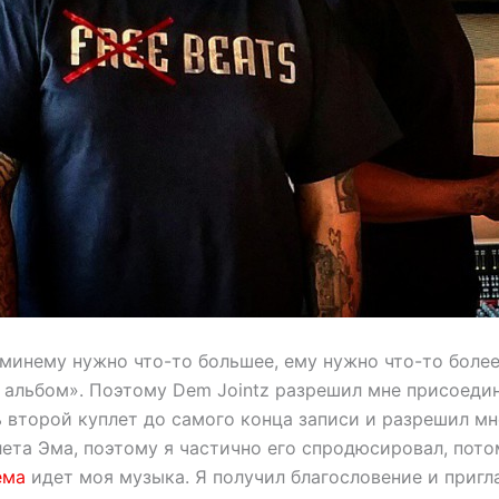
минему нужно что-то большее, ему нужно что-то более
в альбом». Поэтому Dem Jointz разрешил мне присоедин
ь второй куплет до самого конца записи и разрешил мн
ета Эма, поэтому я частично его спродюсировал, пото
ема
идет моя музыка. Я получил благословение и пригл