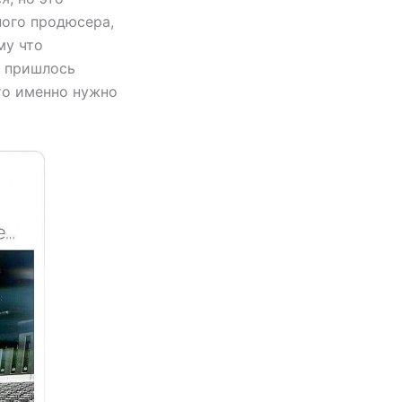
ного продюсера,
му что
е пришлось
что именно нужно