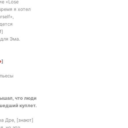
ие «Lose
время я хотел
self»,
идется
f]
 для Эма.
»
]
 пьесы
слышал, что люди
сшедший куплет.
а Дре, [знают]
я, но это