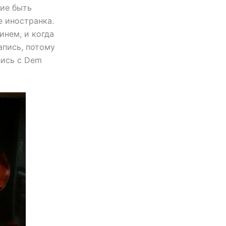
вие быть
е иностранка.
инем, и когда
апись, потому
лись с Dem