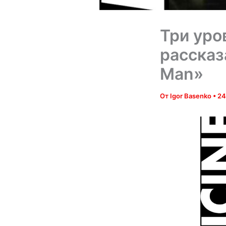
Три уро
рассказ
Man»
От
Igor Basenko
•
24