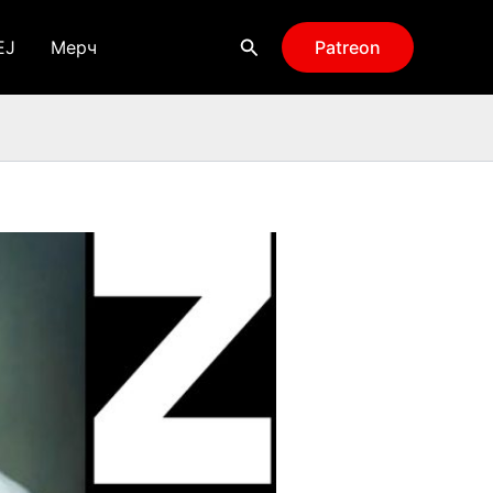
Поиск
EJ
Мерч
Patreon