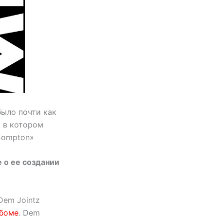
было почти как
 в котором
Compton»
 о ее создании
Dem Jointz
ьбоме
. Dem