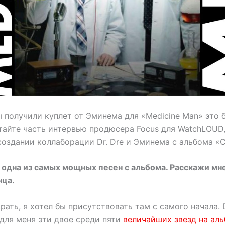
ы получили куплет от Эминема для «Medicine Man» это 
тайте часть интервью продюсера Focus для WatchLOUD,
 создании коллаборации Dr. Dre и Эминема с альбома «
 одна из самых мощных песен с альбома. Расскажи мне
нца.
рать, я хотел бы присутствовать там с самого начала. 
, для меня эти двое среди пяти
величайших звезд на ал