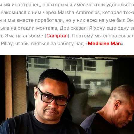
ьный иностранец, с которым я имел честь и удовольст
накомился с ним через Marsha Ambrosius, которая тож
м и мы вместе поработали, но у них всех на уме был Эм
ыла на стадии монтажа, Дре сказал: Я хочу еще одну з
ь Эма на альбоме [
Compton
]. Поэтому мы снова связа
 Pillay, чтобы взяться за работу над «
Medicine Man
».