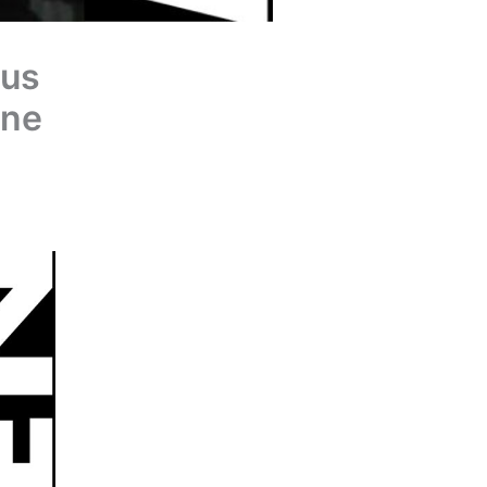
cus
ine