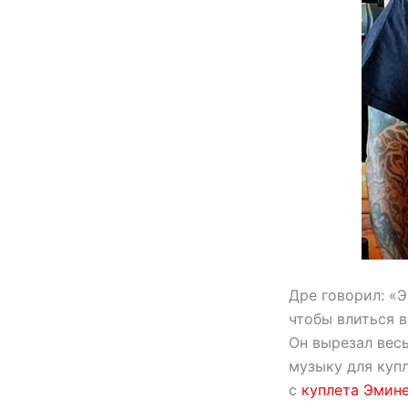
Дре говорил: «Э
чтобы влиться 
Он вырезал вес
музыку для купл
с
куплета Эмин