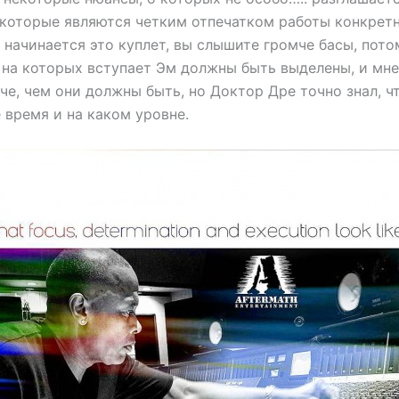
 которые являются четким отпечатком работы конкрет
 начинается это куплет, вы слышите громче басы, пото
 на которых вступает Эм должны быть выделены, и мн
че, чем они должны быть, но Доктор Дре точно знал, 
е время и на каком уровне.