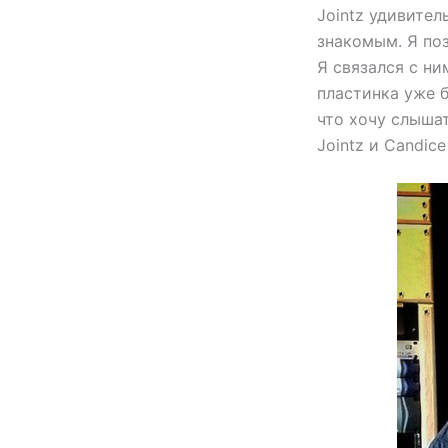
Jointz удивител
знакомым. Я поз
Я связался с ни
пластинка уже б
что хочу слышат
Jointz и Candice