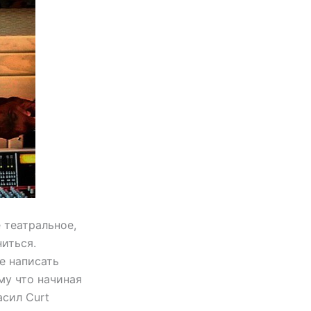
 театральное,
иться.
е написать
му что начиная
асил Curt