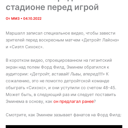
стадионе перед игрой
От
MM3
•
04.10.2022
Маршалл записал специальное видео, чтобы завести
зрителей перед воскресным матчем «Детройт Лайонз»
и «Сиэтл Сихокс».
В коротком видео, спроецированном на гигантский
экран над полем Форд Филд, Эминем обратился к
аудитории:
«Детройт, вставай! Львы, вперед!!!!»
К
сожалению, это не помогло детройтской команде
обыграть «Сихокс», и они уступили со счетом 48-45.
Может быть, в следующий раз им следует поставить
Эминема в основу, как
он предлагал ранее
?
Смотрите, как Эминем зазывает фанатов на Форд Филд: