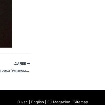
ДАЛЕЕ
Сниппет нового трека Эминема из саундтрека к фильму «Bodied»
О нас | English | EJ Magazine | Sitemap