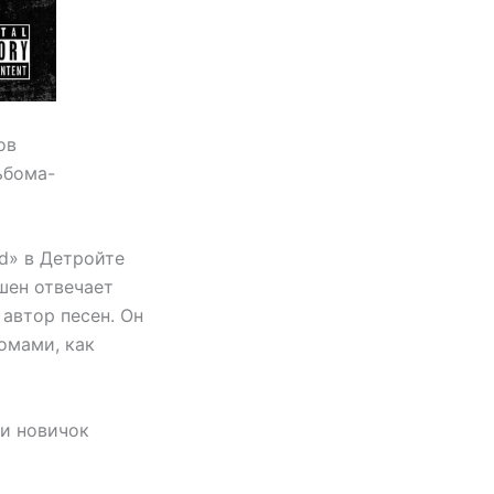
ов
ьбома-
d» в Детройте
кшен отвечает
автор песен. Он
бомами, как
 и новичок