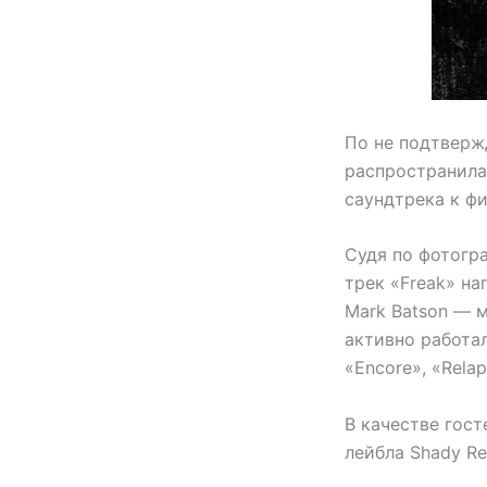
По не подтверж
распространила
саундтрека к фи
Судя по фотогр
трек «Freak» на
Mark Batson — 
активно работал
«Encore», «Relaps
В качестве гост
лейбла Shady Re