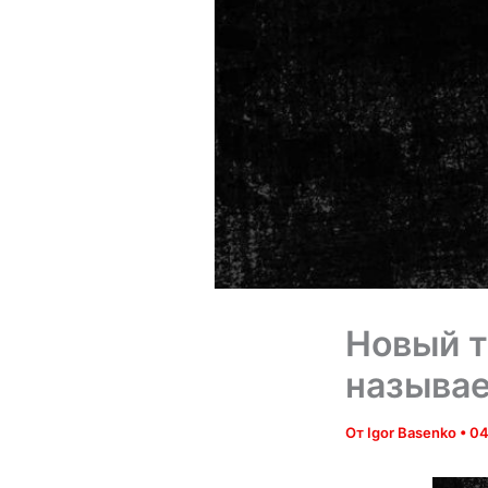
Новый т
называе
От
Igor Basenko
•
04