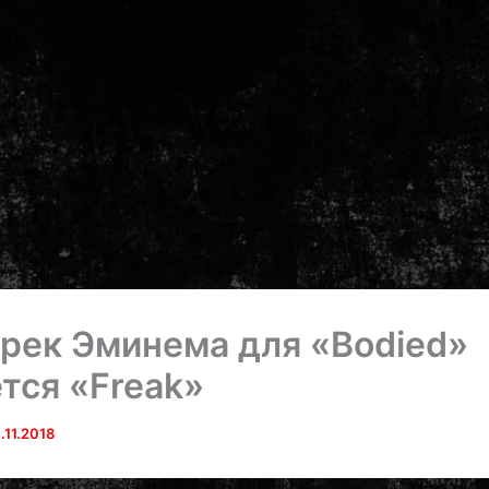
рек Эминема для «Bodied»
тся «Freak»
.11.2018