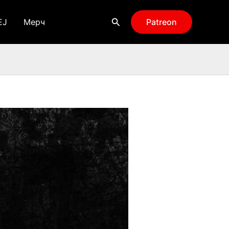
Поиск
EJ
Мерч
Patreon