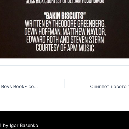
В книге «Beastie Boys Book» собраны самые интересные истории из жизни группы Beastie Boys
1 by Igor Basenko