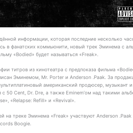
дённой информации, которая последние несколько час
сь в фанатских коммьюнити, новый трек Эминема с ал
льму «Bodied» будет называться «Freak».
афии титров из кинотеатра с предпоказа фильма «Bodie
писан Эминемом, Mr. Porter и Anderson .Paak. За прода
мультиплатиновый американский продюсер, музыкант и 
 с 50 Cent, Dr. Dre, а также Eminem’ом над такими аль
e», «Relapse: Refill» и «Revival».
ей на треке Эминема «Freak» участвуют Anderson .Paak
cords Boogie.