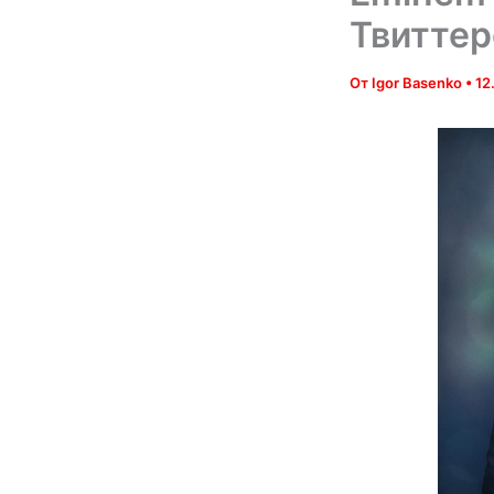
Твиттер
От
Igor Basenko
•
12