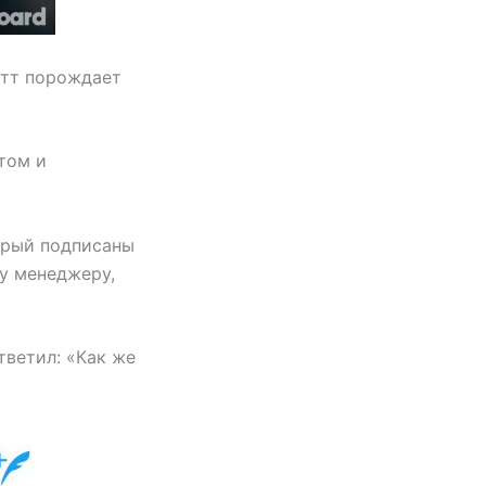
итт порождает
том и
орый подписаны
у менеджеру,
тветил: «Как же