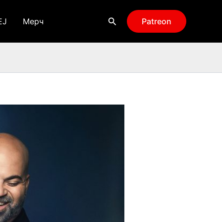
Поиск
EJ
Мерч
Patreon