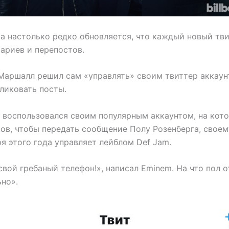
а настолько редко обновляется, что каждый новый тв
ариев и перепостов.
Маршалл решил сам «управлять» своим твиттер аккаун
ликовать посты.
 воспользовался своим популярным аккаунтом, на кот
ов, чтобы передать сообщение Полу Розенберга, своем
я этого года управляет лейблом Def Jam.
свой гребаный телефон!», написал Eminem. На что пол о
ьно».