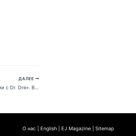
ДАЛЕЕ
Eminem: «В студии с Dr. Dre». Вы этого точно ждёте!
О нас | English | EJ Magazine | Sitemap