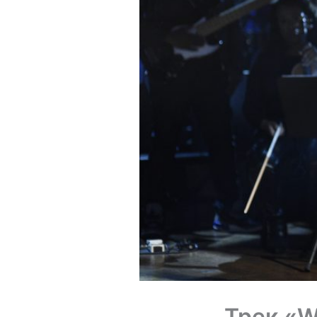
Трек «W