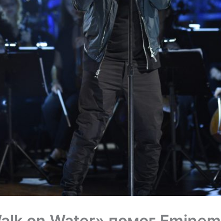
alk on Water» помог Eminem