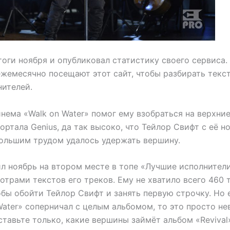
тоги ноября и опубликовал статистику своего сервиса
ежемесячно посещают этот сайт, чтобы разбирать текс
ителей.
нема «Walk on Water» помог ему взобраться на верхние
ортала Genius, да так высоко, что Тейлор Свифт с её 
 большим трудом удалось удержать вершину.
л ноябрь на втором месте в топе «Лучшие исполнители»
отрами текстов его треков. Ему не хватило всего 460 
бы обойти Тейлор Свифт и занять первую строчку. Но е
Water» соперничал с целым альбомом, то это просто н
ставьте только, какие вершины займёт альбом «Revival