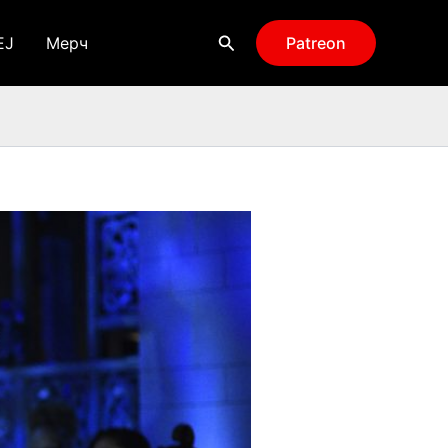
Поиск
EJ
Мерч
Patreon