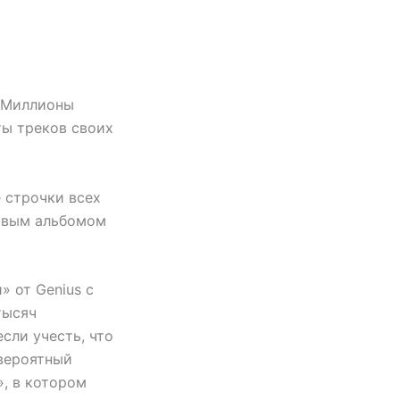
. Миллионы
ты треков своих
 строчки всех
новым альбомом
 от Genius с
тысяч
сли учесть, что
евероятный
», в котором