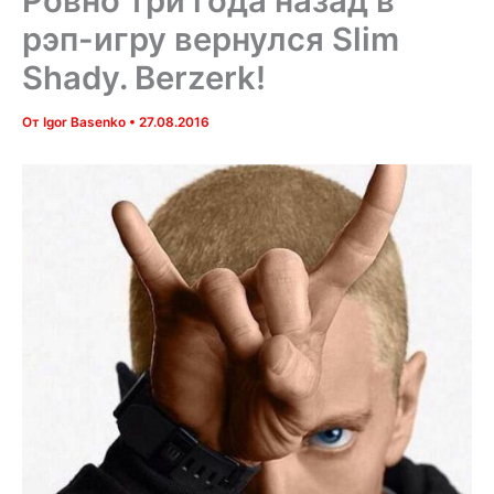
Ровно три года назад в
рэп-игру вернулся Slim
Shady. Berzerk!
От
Igor Basenko
•
27.08.2016