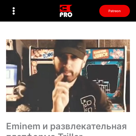
Перейти
к
Patreon
содержимому
Eminem и развлекательная