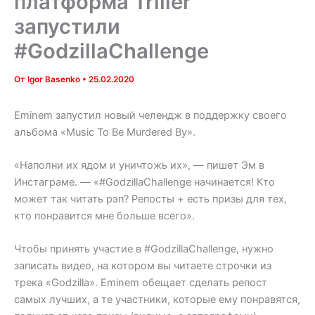
платформа Triller
запустили
#GodzillaChallenge
От
Igor Basenko
•
25.02.2020
Eminem запустил новый челендж в поддержку своего
альбома «Music To Be Murdered By».
«Наполни их ядом и уничтожь их», — пишет Эм в
Инстаграме. — «#GodzillaChallenge начинается! Кто
может так читать рэп? Репосты + есть призы для тех,
кто понравится мне больше всего».
Чтобы принять участие в #GodzillaChallenge, нужно
записать видео, на котором вы читаете строчки из
трека «Godzilla». Eminem обещает сделать репост
самых лучших, а те участники, которые ему понравятся,