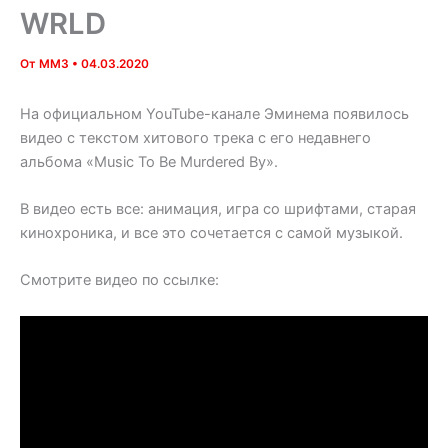
WRLD
От
MM3
•
04.03.2020
На официальном YouTube-канале Эминема появилось
видео с текстом хитового трека с его недавнего
альбома «Music To Be Murdered By».
В видео есть все: анимация, игра со шрифтами, старая
кинохроника, и все это сочетается с самой музыкой.
Смотрите видео по ссылке: