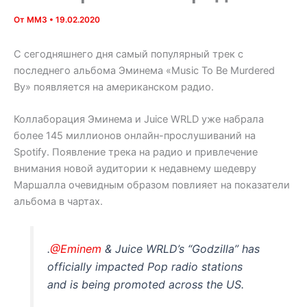
От
MM3
•
19.02.2020
С сегодняшнего дня самый популярный трек с
последнего альбома Эминема «Music To Be Murdered
By» появляется на американском радио.
Коллаборация Эминема и Juice WRLD уже набрала
более 145 миллионов онлайн-прослушиваний на
Spotify. Появление трека на радио и привлечение
внимания новой аудитории к недавнему шедевру
Маршалла очевидным образом повлияет на показатели
альбома в чартах.
.
@Eminem
& Juice WRLD’s “Godzilla” has
officially impacted Pop radio stations
and is being promoted across the US.