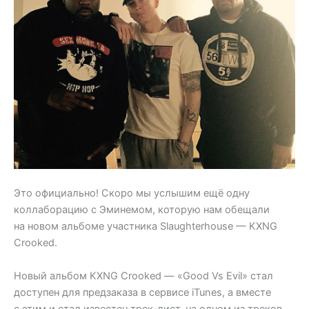
Это официально! Скоро мы услышим ещё одну
коллаборацию с Эминемом, которую нам обещали
на новом альбоме участника Slaughterhouse — KXNG
Crooked.
Новый альбом KXNG Crooked — «Good Vs Evil» стал
доступен для предзаказа в сервисе iTunes, а вместе
с этим и стал известен трек-лист, на одном из треков