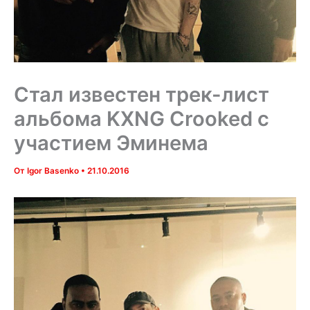
Стал известен трек-лист
альбома KXNG Crooked с
участием Эминема
От
Igor Basenko
•
21.10.2016