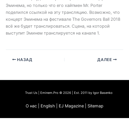
Эминема, но только что его хайпмен Mr. Porter
поделился ссылкой на эту трансляцию. Возможно, что
концерт Эминема на фестивале The Governors Ball 2018
всё же будет транслироваться. Сцена, на которой
выступит Эминем транслируется на канале 1.
НАЗАД
ДАЛЕЕ
Trust Us | Eminem.Pro © 2026 | Est. 2011 by Igor Basenko
О нас | English | EJ Magazine | Sitemap