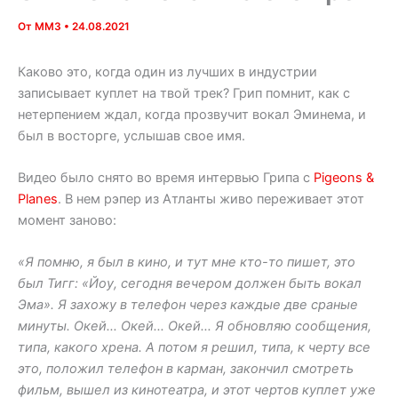
От
MM3
•
24.08.2021
Каково это, когда один из лучших в индустрии
записывает куплет на твой трек? Грип помнит, как с
нетерпением ждал, когда прозвучит вокал Эминема, и
был в восторге, услышав свое имя.
Видео было снято во время интервью Грипа с
Pigeons &
Planes
. В нем рэпер из Атланты живо переживает этот
момент заново:
«Я помню, я был в кино, и тут мне кто-то пишет, это
был Тигг: «Йоу, сегодня вечером должен быть вокал
Эма». Я захожу в телефон через каждые две сраные
минуты. Окей… Окей… Окей… Я обновляю сообщения,
типа, какого хрена. А потом я решил, типа, к черту все
это, положил телефон в карман, закончил смотреть
фильм, вышел из кинотеатра, и этот чертов куплет уже