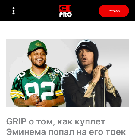
Перейти
к
Patreon
содержимому
GRIP о том, как куплет
Эминема попал на его трек