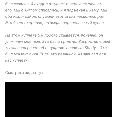
был записан. Я сходил в туалет и вернулся слушать
его. Мы с Тиггом списались, и я подъехал к нему. Мы
объехали район, слушали этот огонь несколько раз.
Это было охеренно, он выдал первоклассный куплет.
На этом куплете Эм просто срывается. Конечно, он
упомянул мое имя. Это было приятно. Вопрос, который
ты задавал ранее об ощущениях новичка Shady… Это
был момент пика. Типа, это реально? Эм записал для
нас куплет».
Смотрите видео тут: