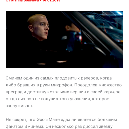
От
Marina Bobyleva
•
14.01.2019
Эминем один из самых плодовитых рэперов, когда-
либо бравших в руки микрофон. Преодолев множество
преград и достигнув стольких вершин в своей карьере,
он до сих пор не получил того уважения, которое
заслуживает.
Не секрет, что Gucci Mane едва ли является большим
фанатом Эминема. Он несколько раз диссил звезду