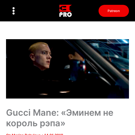
Перейти
к
Patreon
содержимому
Gucci Mane: «Эминем не
король рэпа»