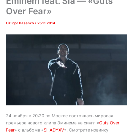
Eminem feat. Sia — «Guts
Over Fear»
От
Igor Basenko
•
25.11.2014
24 ноября в 20:20 по Москве состоялась мировая
премьера нового клипа Эминема на сингл «
Guts Over
Fear
» с альбома «
SHADYXV
». Смотрите новинку.