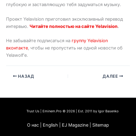
глубокую и заставляющую тебя задуматься музыку.
Проект Yelavision приготовил эксклюзивный перевод
интервью.
Читайте полностью на сайте Yelavision
.
Не забывайте подписаться на
группу Yelavision
вконтакте
, чтобы не пропустить ни одной новости об
Yelawolf’е.
НАЗАД
ДАЛЕЕ
Trust Us | Eminem.Pro © 2026 | Est. 2011 by Igor Basenko
О нас | English | EJ Magazine | Sitemap