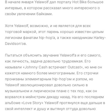
В начале января Yelawolf дал порталу Hot Bike большое
интервью, в котором рассказал много интересного о
своём увлечении байками.
Хотя Yelawolf, возможно, и не является для всех
торговой маркой, этот парень хорошо известен целым
легионам фанатам hip-hop’a, а также наездникам Harley-
Davidson’ов.
Пытаться объяснить звучание Yelawolf’a и его самого,
как личность, задача довольно трудоемкая. Его
называли «Johnny Cash встречает Outcast», но мне он
кажется намного более многогранным. Его строчки
пронизаны элементарным hip-hop’ом и рэпом, но
Yelawolf эволюционировал довольно сильно в
музыкальном и лирическом плане с тех пор, как он
ворвался в мейнстрим декаду назад. На его последнем
альбоме «Love Story» Yelawolf протянулся еще дальше в
свой интеллект и душу и вытянул оттуда довольно