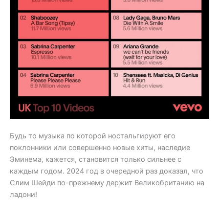
Будь то музыка по которой ностальгируют его
поклонники или совершенно новые хиты, наследие
Эминема, кажется, становится только сильнее с
каждым годом. 2024 год в очередной раз доказал, что
Слим Шейди по-прежнему держит Великобританию на
ладони!