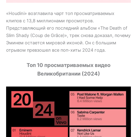
«Houdini» возглавила чарт топ просматриваемых
клипов с 13,8 миллионами просмотров.
Представляющий его последний альбом «The Death of
Slim Shady (Coup de Grâce)», трек снова доказал, почему
Эминем остается мировой иконой. Он с большим
отрывом превзошел все поп-хиты 2024 года.
Топ 10 просматриваемых видео
Великобритании (2024)