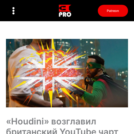
Перейти
к
Patreon
содержимому
«Houdini» возглавил
британский YouTube чарт