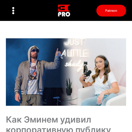
Перейти
к
Patreon
содержимому
Как Эминем удивил
корпоративную публику