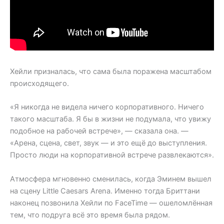
Хейли призналась, что сама была поражена масштабом
происходящего.
«Я никогда не видела ничего корпоративного. Ничего
такого масштаба. Я бы в жизни не подумала, что увижу
подобное на рабочей встрече», — сказала она. —
«Арена, сцена, свет, звук — и это ещё до выступления.
Просто люди на корпоративной встрече развлекаются».
Атмосфера мгновенно сменилась, когда Эминем вышел
на сцену Little Caesars Arena. Именно тогда Бриттани
наконец позвонила Хейли по FaceTime — ошеломлённая
тем, что подруга всё это время была рядом.