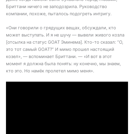
Бриттани ничего не заподозрила. Руководство
компании, похоже, пыталось подогреть интригу.
«Они говорили о грядущих вещах, обсуждали, кто
может выступать. И я не шучу — вывели живого козла
[отсылка на статус GOAT Эминема]. Кто-то сказал: “О,
это тот самый GOAT?” И мимо прошел настоящий
козел», — вспоминает Бриттани. — «И вот в этот
момент я должна была понять: ну конечно, мы знаем,
кто это. Но намёк пролетел мимо меня».