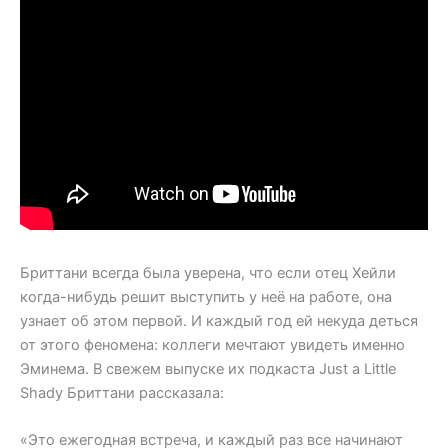
Бриттани всегда была уверена, что если отец Хейли
когда-нибудь решит выступить у неё на работе, она
узнает об этом первой. И каждый год ей некуда деться
от этого феномена: коллеги мечтают увидеть именно
Эминема. В свежем выпуске их подкаста Just a Little
Shady Бриттани рассказала:
«Это ежегодная встреча, и каждый раз все начинают