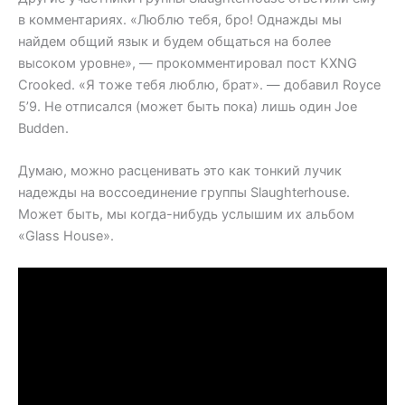
в комментариях. «Люблю тебя, бро! Однажды мы
найдем общий язык и будем общаться на более
высоком уровне», — прокомментировал пост KXNG
Crooked. «Я тоже тебя люблю, брат». — добавил Royce
5’9. Не отписался (может быть пока) лишь один Joe
Budden.
Думаю, можно расценивать это как тонкий лучик
надежды на воссоединение группы Slaughterhouse.
Может быть, мы когда-нибудь услышим их альбом
«Glass House».