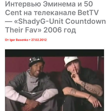
Интервью Эминема и 50
Cent на телеканале BetTV
— «ShadyG-Unit Countdown
Their Fav» 2006 год
От
Igor Basenko
•
27.02.2012