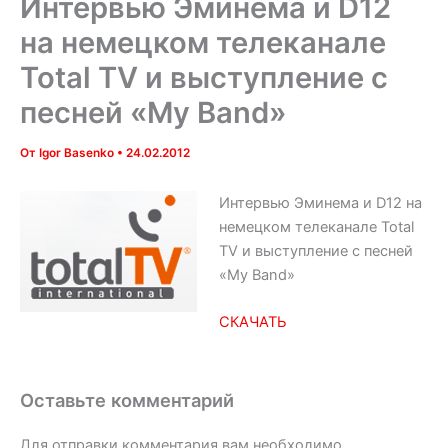
Интервью Эминема и D12
на немецком телеканале
Total TV и выступление с
песней «My Band»
От
Igor Basenko
•
24.02.2012
Интервью Эминема и D12 на
немецком телеканале Total
TV и выступление с песней
«My Band»
СКАЧАТЬ
Оставьте комментарий
Для отправки комментария вам необходимо