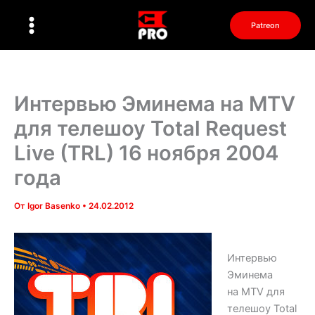
Перейти
к
Patreon
содержимому
Интервью Эминема на MTV
для телешоу Total Request
Live (TRL) 16 ноября 2004
года
От
Igor Basenko
•
24.02.2012
Интервью
Эминема
на MTV для
телешоу Total