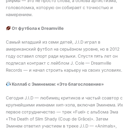
рифмы — это не просто слова, а основа артистизма,
головоломка, которую он собирает с точностью и
намерением.
От футбола к Dreamville
Самый младший из семи детей, J.I.D играл в
американский футбол на серьёзном уровне, но в 2012
году оставил спорт ради музыки. Спустя пять лет он
подписал контракт с лейблом J. Cole — Dreamville
Records — и начал строить карьеру на своих условиях.
Коллаб с Эминемом: «Это благословение»
Сегодня J.I.D — любимец критиков и частый соавтор с
крупнейшими именами хип-хопа, включая Эминема. Их
первое сотрудничество — трек «Fuel» с альбома Эма
«The Death of Slim Shady (Coup de Grâce)». Затем
Эминем ответил участием в треке J.I.D — «Animals»,