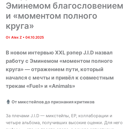
Эминемом благословением
и «моментом полного
круга»
От
Alex Z
•
04.10.2025
В новом интервью XXL рэпер J.I.D назвал
работу с Эминемом «моментом полного
круга» — отражением пути, который
начался с мечты и привёл к совместным
трекам «Fuel» и «Animals»
От микстейпов до признания критиков
За плечами J.I.D — микстейпы, EP, коллаборации и
четыре альбома, получивших высокие оценки. Для него