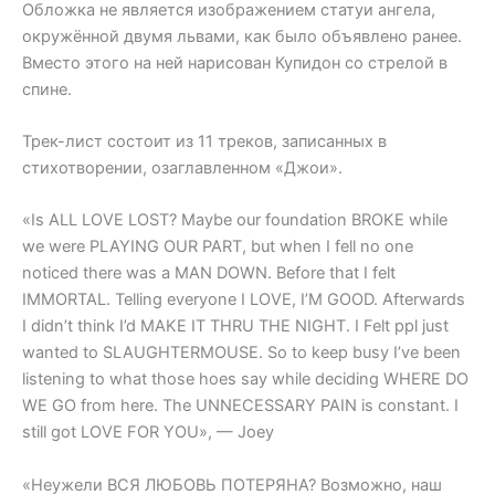
Обложка не является изображением статуи ангела,
окружённой двумя львами, как было объявлено ранее.
Вместо этого на ней нарисован Купидон со стрелой в
спине.
Трек-лист состоит из 11 треков, записанных в
стихотворении, озаглавленном «Джои».
«Is ALL LOVE LOST? Maybe our foundation BROKE while
we were PLAYING OUR PART, but when I fell no one
noticed there was a MAN DOWN. Before that I felt
IMMORTAL. Telling everyone I LOVE, I’M GOOD. Afterwards
I didn’t think I’d MAKE IT THRU THE NIGHT. I Felt ppl just
wanted to SLAUGHTERMOUSE. So to keep busy I’ve been
listening to what those hoes say while deciding WHERE DO
WE GO from here. The UNNECESSARY PAIN is constant. I
still got LOVE FOR YOU», — Joey
«Неужели ВСЯ ЛЮБОВЬ ПОТЕРЯНА? Возможно, наш