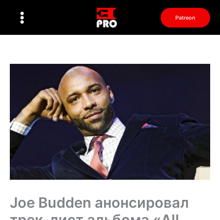
Перейти
к
Patreon
содержимому
Joe Budden анонсировал
трек-лист альбома «All