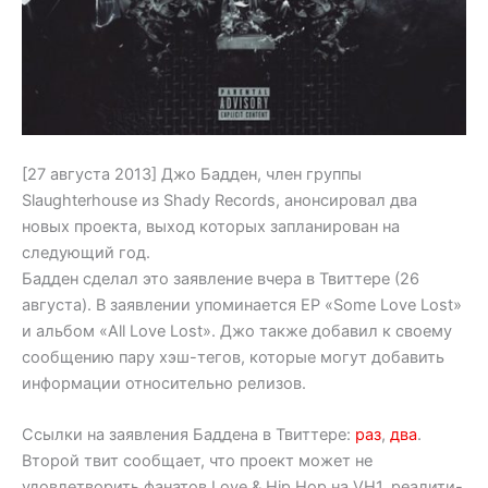
[27 августа 2013] Джо Бадден, член группы
Slaughterhouse из Shady Records, анонсировал два
новых проекта, выход которых запланирован на
следующий год.
Бадден сделал это заявление вчера в Твиттере (26
августа). В заявлении упоминается EP «Some Love Lost»
и альбом «All Love Lost». Джо также добавил к своему
сообщению пару хэш-тегов, которые могут добавить
информации относительно релизов.
Ссылки на заявления Баддена в Твиттере:
раз
,
два
.
Второй твит сообщает, что проект может не
удовлетворить фанатов Love & Hip Hop на VH1, реалити-