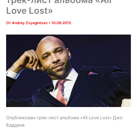
Love Lost»
От
Andrey Zvyagintsev
•
10.09.2015
Опубликован трек-лист альбома «All Love Lost» Джо
Баддена