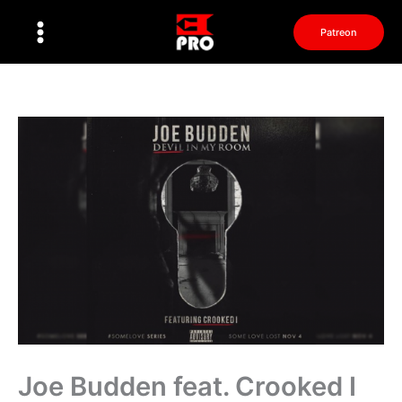
Перейти
к
Patreon
содержимому
Joe Budden feat. Crooked I