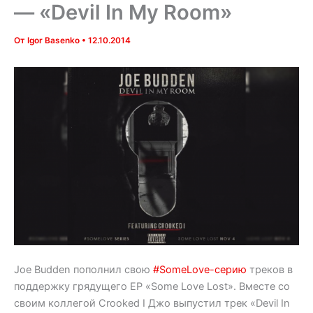
— «Devil In My Room»
От
Igor Basenko
•
12.10.2014
Joe Budden пополнил свою
#SomeLove-серию
треков в
поддержку грядущего EP «Some Love Lost». Вместе со
своим коллегой Crooked I Джо выпустил трек «Devil In