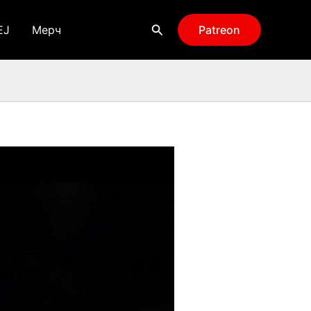
Поиск
EJ
Мерч
Patreon