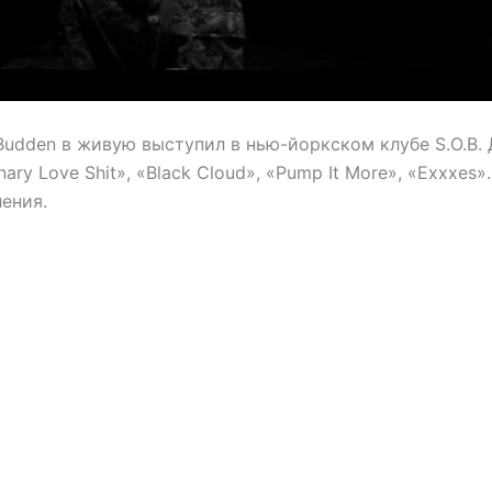
 Budden в живую выступил в нью-йоркском клубе S.O.B.
ary Love Shit», «Black Cloud», «Pump It More», «Exxxes
ения.