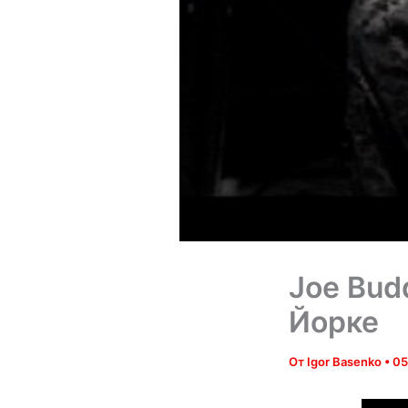
Joe Bud
Йорке
От
Igor Basenko
•
05