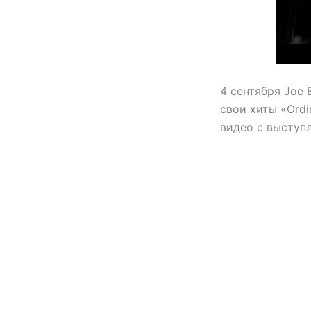
4 сентября Joe
свои хиты «Ordin
видео с выступл