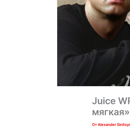
Juice W
мягкая»
От
Alexander Sinits