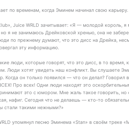
ает по временам, когда Эминем начинал свою карьеру.
Club», Juice WRLD зачитывает: «Я — молодой король, я 
 но я не занимаюсь Дрейковской хренью, она не забер
юди по прежнему думают, что это дисс на Дрейка, несм
ровергал эту информацию.
кие люди, которые говорят, что это дисс, в то время, к
ым. Люди хотят увидеть наш конфликт. Вы слушаете Эм
. Когда он только появился — что он делал? Говорил в
ВСЕХ! Про всех! Одни люди находят это оскорбительным
ринимают это с юмором. Мне жаль такое говорить, но 
я, нафиг. Сегодня что не делаешь — кто-то обязатель
мы стали такими нежными?»
WRLD упомянул песню Эминема «Stan» в своём треке «Ma