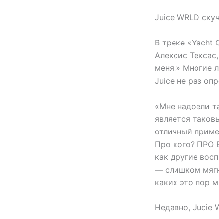
Juice WRLD скуч
В треке «Yacht 
Алексис Тексас,
меня.» Многие л
Juice не раз оп
«Мне надоели та
является таков
отличный пример
Про кого? ПРО 
как другие восп
— слишком мягка
каких это пор 
Недавно, Jucie 