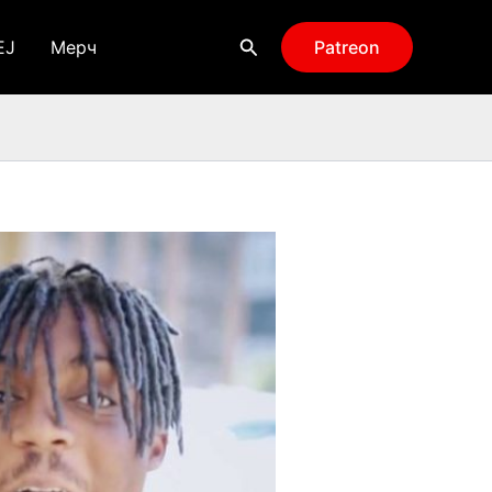
Поиск
EJ
Мерч
Patreon