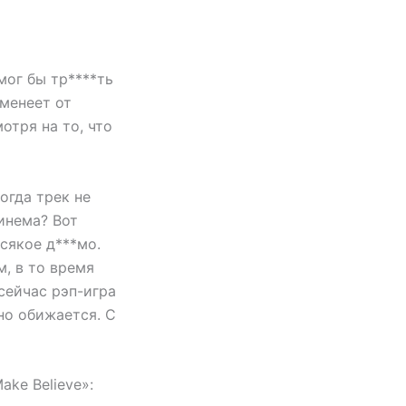
мог бы тр****ть
еменеет от
отря на то, что
огда трек не
инема? Вот
сякое д***мо.
, в то время
сейчас рэп-игра
но обижается. С
ke Believe»: