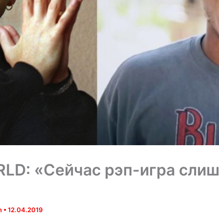
RLD: «Сейчас рэп-игра сли
yn
•
12.04.2019