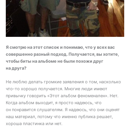
Я смотрю на этот список и понимаю, что у всех вас
совершенно разный подход. Получается, вы хотите,
чтобы биты на альбоме не были похожи друг
на друга?
Не люблю делать громкие заявления о том, насколько
что-то хорошо получается. Многие люди имеют
привычку говорить «Этот альбом феноменален». Нет.
Когда альбом выходит, я просто надеюсь, что
он понравится слушателям. Я надеюсь, что они оценят
наш материал, потому что именно публика решает,
хороша пластинка или нет.