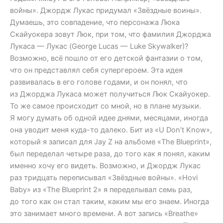
войны». Джордж Лукас придумал «Звёздные воины».
Думаешь, это совпадение, что персонажа Люка
Скайуокера зовут Люк, при том, что фамилия Джорджа
Лукаса — Лукас (George Lucas — Luke Skywalker)?
Возможно, всё пошло от его детской фантазии о том,
что он представлял себя супергероем. Эта идея
развивалась в его голове годами, и он понял, что
из Джорджа Лукаса может получиться Люк Скайуокер.
То же самое происходит со мной, но в плане музыки.
Я могу думать об одной идее днями, месяцами, иногда
она уводит меня куда-то далеко. Бит из «U Don’t Know»,
который я записал для Jay Z на альбоме «The Blueprint»,
был переделал четыре раза, до того как я понял, каким
именно хочу его видеть. Возможно, и Джордж Лукас
раз тридцать переписывал «Звёздные войны». «Hovi
Baby» из «The Blueprint 2» я переделывал семь раз,
до того как он стал таким, каким мы его знаем. Иногда
это занимает много времени. А вот запись «Breathe»