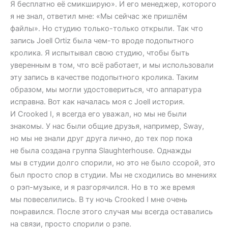
Я бесплатно её смикширую». И его менеджер, которого
я не знал, ответил мне: «Мы сейчас же пришлём
файлы». Но студию только-только открыли. Так что
запись Joell Ortiz была чем-то вроде подопытного
кролика. Я испытывал свою студию, чтобы быть
уверенным в том, что всё работает, и мы использовали
эту запись в качестве подопытного кролика. Таким
образом, мы могли удостовериться, что аппаратура
исправна. Вот как началась моя с Joell история.
И Crooked I, я всегда его уважал, но мы не были
знакомы. У нас были общие друзья, например, Sway,
но мы не знали друг друга лично, до тех пор пока
не была создана группа Slaughterhouse. Однажды
мы в студии долго спорили, но это не было ссорой, это
был просто спор в студии. Мы не сходились во мнениях
о рэп-музыке, и я разгорячился. Но в то же время
мы повеселились. В ту ночь Crooked I мне очень
понравился. После этого случая мы всегда оставались
на связи, просто спорили о рэпе.