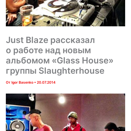
Just Blaze рассказал
о работе над новым
альбомом «Glass House»
группы Slaughterhouse
От
Igor Basenko
•
20.07.2014