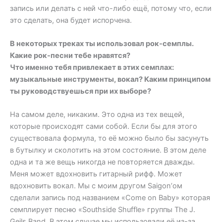
запись или делать с ней что-либо ещё, потому что, если
это сделать, она будет испорчена.
В некоторых треках ты использовал рок-семплы.
Какие рок-песни тебе нравятся?
Что именно тебя привлекает в этих семплах:
музыкальные инструменты, вокал? Каким принципом
ты руководствуешься при их выборе?
На самом деле, никаким. Это одна из тех вещей,
которые происходят сами собой. Если бы для этого
существовала формула, то её можно было бы засунуть
в бутылку и сколотить на этом состояние. В этом деле
одна и та же вещь никогда не повторяется дважды.
Меня может вдохновить гитарный рифф. Может
вдохновить вокал. Мы с моим другом Saigon’ом
сделали запись под названием «Come on Baby» которая
семплирует песню «Southside Shuffle» группы The J.
Geils Band. В этом случае мы использовали её из-за