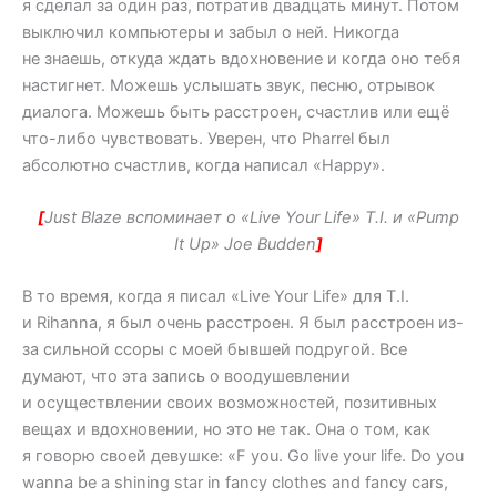
я сделал за один раз, потратив двадцать минут. Потом
выключил компьютеры и забыл о ней. Никогда
не знаешь, откуда ждать вдохновение и когда оно тебя
настигнет. Можешь услышать звук, песню, отрывок
диалога. Можешь быть расстроен, счастлив или ещё
что-либо чувствовать. Уверен, что Pharrel был
абсолютно счастлив, когда написал «Happy».
[
Just Blaze вспоминает о «Live Your Life» T.I. и «Pump
It Up» Joe Budden
]
В то время, когда я писал «Live Your Life» для T.I.
и Rihanna, я был очень расстроен. Я был расстроен из-
за сильной ссоры с моей бывшей подругой. Все
думают, что эта запись о воодушевлении
и осуществлении своих возможностей, позитивных
вещах и вдохновении, но это не так. Она о том, как
я говорю своей девушке: «F you. Go live your life. Do you
wanna be a shining star in fancy clothes and fancy cars,