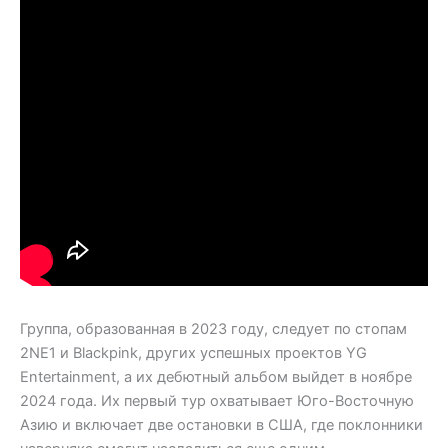
Группа, образованная в 2023 году, следует по стопам
2NE1 и Blackpink, других успешных проектов YG
Entertainment, а их дебютный альбом выйдет в ноябре
2024 года. Их первый тур охватывает Юго-Восточную
Азию и включает две остановки в США, где поклонники