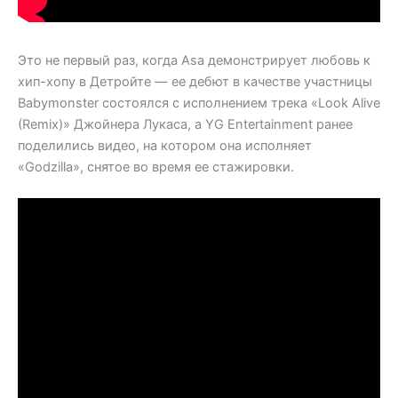
Это не первый раз, когда Asa демонстрирует любовь к
хип-хопу в Детройте — ее дебют в качестве участницы
Babymonster состоялся с исполнением трека «Look Alive
(Remix)» Джойнера Лукаса, а YG Entertainment ранее
поделились видео, на котором она исполняет
«Godzilla», снятое во время ее стажировки.