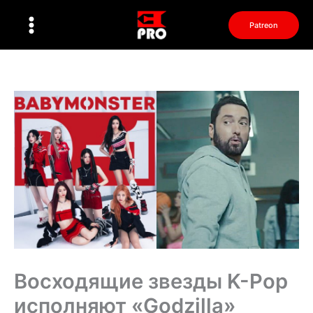
Перейти
к
Patreon
содержимому
Восходящие звезды K-Pop
исполняют «Godzilla»