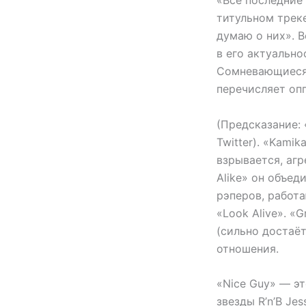
титульном треке
думаю о них». В
в его актуальн
Сомневающиеся 
перечисляет оп
(Предсказание: 
Twitter). «Kami
взрывается, агр
Alike» он объед
рэперов, работа
«Look Alive». «
(сильно достаёт
отношения.
«Nice Guy» — эт
звезды R’n’B Je