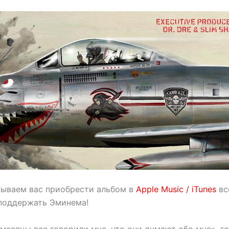
зываем вас приобрести альбом в
Apple Music / iTunes
вс
 поддержать Эминема!
 месяцы все говорили мне, что они думают обо мне», 