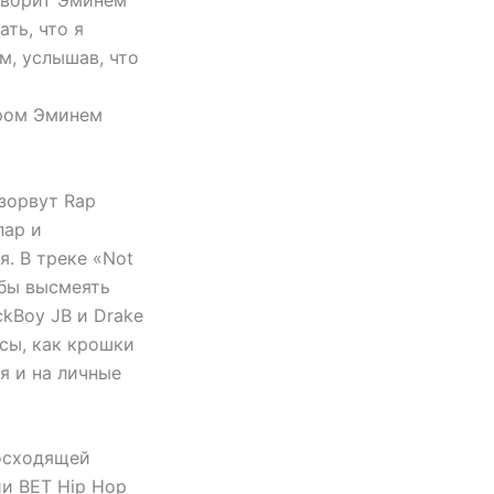
ть, что я
м, услышав, что
ором Эминем
взорвут Rap
пар и
я. В треке «Not
обы высмеять
ckBoy JB и Drake
ссы, как крошки
я и на личные
восходящей
ии BET Hip Hop