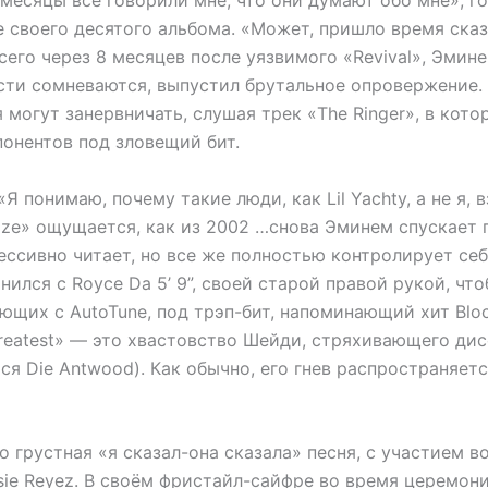
 своего десятого альбома. «Может, пришло время сказа
сего через 8 месяцев после уязвимого «Revival», Эмине
ости сомневаются, выпустил брутальное опровержение.
могут занервничать, слушая трек «The Ringer», в кот
понентов под зловещий бит.
«Я понимаю, почему такие люди, как Lil Yachty, а не я, 
kaze» ощущается, как из 2002 …снова Эминем спускает 
ессивно читает, но все же полностью контролирует себ
инился с Royce Da 5’ 9”, своей старой правой рукой, чт
ющих с AutoTune, под трэп-бит, напоминающий хит Blo
Greatest» — это хвастовство Шейди, стряхивающего ди
ся Die Antwood). Как обычно, его гнев распространяетс
о грустная «я сказал-она сказала» песня, с участием 
ssie Reyez. В своём фристайл-сайфре во время церемон