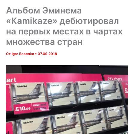
Альбом Эминема
«Kamikaze» дебютировал
на первых местах в чартах
множества стран
От
Igor Basenko
•
07.09.2018