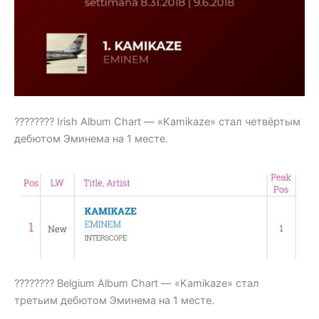
???????? Irish Album Chart — «Kamikaze» стал четвёртым
дебютом Эминема на 1 месте.
???????? Belgium Album Chart — «Kamikaze» стал
третьим дебютом Эминема на 1 месте.