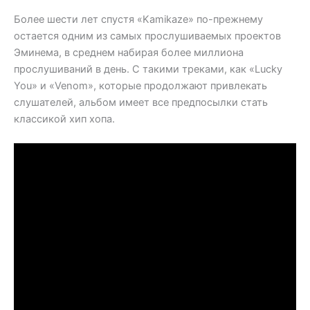
Более шести лет спустя «Kamikaze» по-прежнему
остается одним из самых прослушиваемых проектов
Эминема, в среднем набирая более миллиона
прослушиваний в день. С такими треками, как «Lucky
You» и «Venom», которые продолжают привлекать
слушателей, альбом имеет все предпосылки стать
классикой хип хопа.