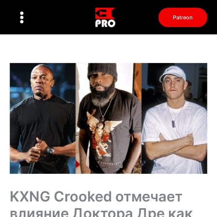
Перейти
к
Patreon
содержимому
KXNG Crooked отмечает
влияние Доктора Дре как