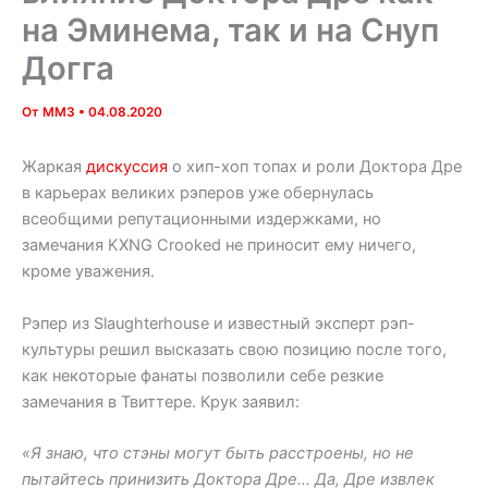
на Эминема, так и на Снуп
Догга
От
MM3
•
04.08.2020
Жаркая
дискуссия
о хип-хоп топах и роли Доктора Дре
в карьерах великих рэперов уже обернулась
всеобщими репутационными издержками, но
замечания KXNG Crooked не приносит ему ничего,
кроме уважения.
Рэпер из Slaughterhouse и известный эксперт рэп-
культуры решил высказать свою позицию после того,
как некоторые фанаты позволили себе резкие
замечания в Твиттере. Крук заявил:
«Я знаю, что стэны могут быть расстроены, но не
пытайтесь принизить Доктора Дре… Да, Дре извлек